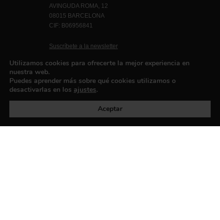
AVINGUDA ROMA, 12
08015 BARCELONA
CIF: B06956841
Suscríbete a la newsletter
Contacto
Utilizamos cookies para ofrecerte la mejor experiencia en
nuestra web.
Puedes aprender más sobre qué cookies utilizamos o
desactivarlas en los
ajustes
.
Política de privacidad
©exibart 2026 - web design and
development by
Infmedia
Aceptar