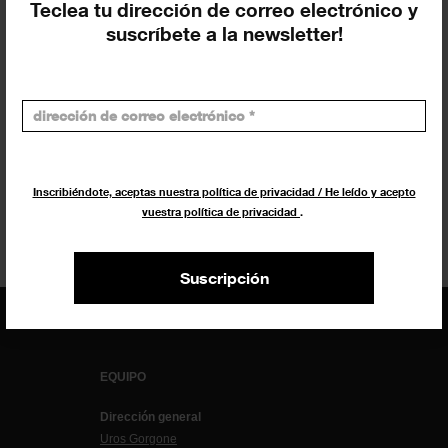
Teclea tu dirección de correo electrónico y
suscríbete a la newsletter!
Postals des de Piramidón
16 noviembre 2024 - 11 febrero 2025
Piramidón – Centre d’Art Contemporani
Inscribiéndote, aceptas nuestra política de privacidad / He leído y acepto
vuestra política de privacidad
.
Suscripción
EQUIPO
Dirección general
Uros Gorgone