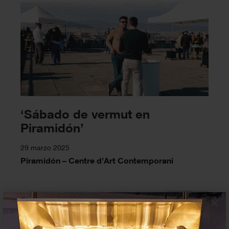
‘Sábado de vermut en
Piramidón’
29 marzo 2025
Piramidón – Centre d’Art Contemporani
×