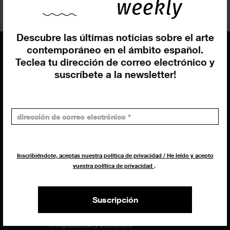
Descubre las últimas noticias sobre el arte
contemporáneo en el ámbito español.
Teclea tu dirección de correo electrónico y
suscríbete a la newsletter!
EQUIPO
Dirección general
Uros Gorgone
Federico Pazzagli
Dirección exibart.es
Carolina Ciuti
Inscribiéndote, aceptas nuestra política de privacidad / He leído y acepto
vuestra política de privacidad
.
Administración
Evelyn Parretti
Marketing
Suscripción
Francesca Grismondi
Programación y diseño web