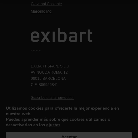
Giovanni Costante
Marcello Moi
EXIBART SPAIN, S.L.U.
AVINGUDA ROMA, 12
08015 BARCELONA
CIF: B06956841
Suscríbete a la newsletter
Contacto
Utilizamos cookies para ofrecerte la mejor experiencia en
nuestra web.
Puedes aprender más sobre qué cookies utilizamos o
desactivarlas en los
ajustes
.
Política de privacidad
©exibart 2026 - web design and
development by
Infmedia
Aceptar