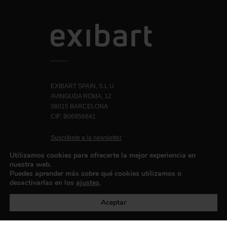
EXIBART SPAIN, S.L.U.
AVINGUDA ROMA, 12
08015 BARCELONA
CIF: B06956841
Suscríbete a la newsletter
Contacto
Utilizamos cookies para ofrecerte la mejor experiencia en
nuestra web.
Puedes aprender más sobre qué cookies utilizamos o
desactivarlas en los
ajustes
.
Política de privacidad
©exibart 2026 - web design and
development by
Infmedia
Aceptar