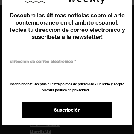
Descubre las últimas noticias sobre el arte
contemporáneo en el ámbito español.
Teclea tu dirección de correo electrónico y
EQUIPO
suscríbete a la newsletter!
Dirección general
Uros Gorgone
Federico Pazzagli
Dirección exibart.es
Carolina Ciuti
Inscribiéndote, aceptas nuestra política de privacidad / He leído y acepto
Administración
vuestra política de privacidad
.
Evelyn Parretti
Marketing
Francesca Grismondi
Suscripción
Programación y diseño web
Giovanni Costante
Marcello Moi