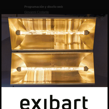
Programación y diseño web
Giovanni Costante
×
Marcello Moi
EXIBART SPAIN, S.L.U.
AVINGUDA ROMA, 12
08015 BARCELONA
CIF: B06956841
Suscríbete a la newsletter
Contacto
Utilizamos cookies para ofrecerte la mejor experiencia en
nuestra web.
Puedes aprender más sobre qué cookies utilizamos o
desactivarlas en los
ajustes
.