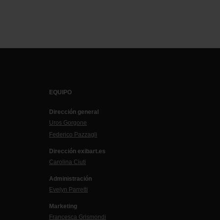
EQUIPO
Dirección general
Uros Gorgone
Federico Pazzagli
Dirección exibart.es
Carolina Ciuti
Administración
Evelyn Parretti
Marketing
Francesca Grismondi