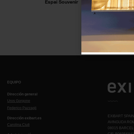
Espai Souvenir
EQUIPO
Dirección general
Uros Gorgone
Federico Pazzagli
EXIBART SPAIN,
Dirección exibart.es
AVINGUDA ROM
Carolina Ciuti
08015 BARCE