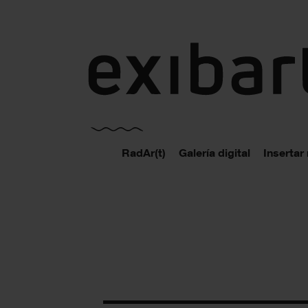
exibart.es
RadAr(t)
Galería digital
Insertar