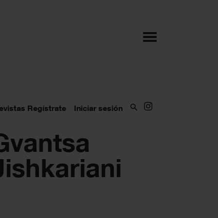
evistas
Regístrate
Iniciar sesión
Gvantsa
Jish­kariani