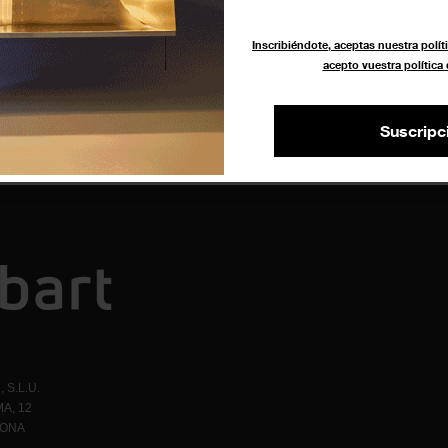
Inscribiéndote, aceptas nuestra políti
acepto vuestra política
Suscripc
 S.L.U.
A, 12
LONA