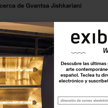
cerca de Gvantsa Jish­kariani
FUTURAS
Descubre las últimas 
arte contemporáne
español. Teclea tu di
electrónico y suscríbet