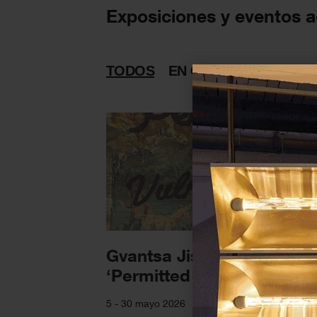
Exposiciones y eventos a
TODOS
EN CURSO
PASADAS
Gvantsa Jish­kariani –
‘Permitted Vulnerability’
5 - 30 mayo 2026