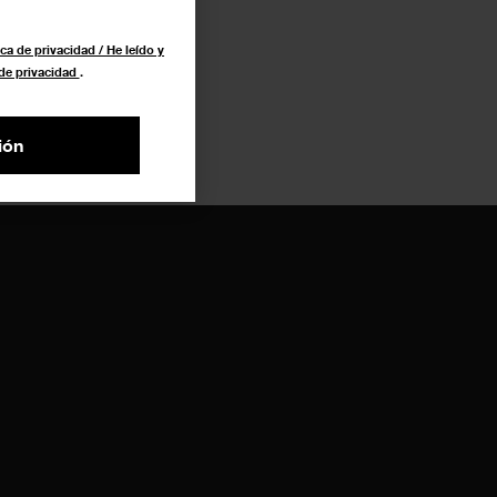
ca de privacidad / He leído y
 de privacidad
.
ión