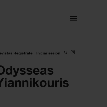
evistas
Regístrate
Iniciar sesión
Odysseas
Yiannikouris