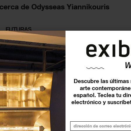
acerca de Odysseas Yiannikouris
FUTURAS
Descubre las últimas 
arte contemporáne
español. Teclea tu di
electrónico y suscríbet
Una hora más de luz Paseo
colectivo / activación en el
espacio público