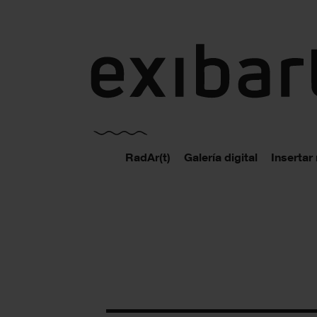
exibart.es
RadAr(t)
Galería digital
Insertar