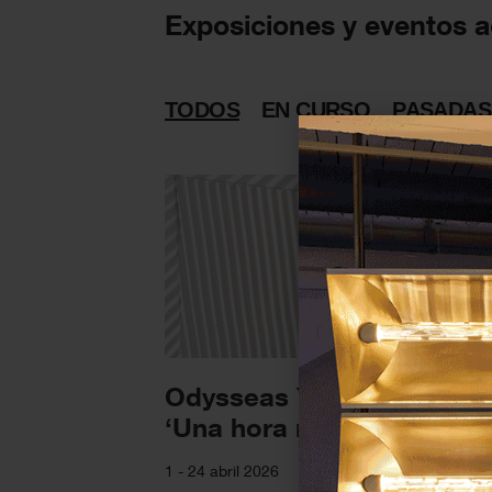
Exposiciones y eventos 
TODOS
EN CURSO
PASADAS
Odysseas Yiannikouris –
‘Una hora más de luz’
1 - 24 abril 2026