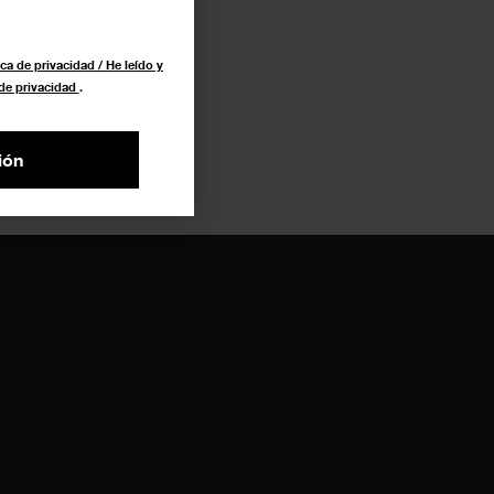
ca de privacidad / He leído y
 de privacidad
.
ión