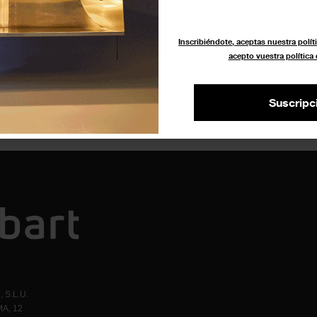
11 abril 2026
Espai Souvenir
Inscribiéndote, aceptas nuestra políti
acepto vuestra política
Suscripc
 S.L.U.
A, 12