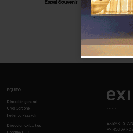
Espai Souvenir
EQUIPO
Dirección general
Uros Gorgone
Federico Pazzagli
EXIBART SPAIN,
Dirección exibart.es
AVINGUDA ROM
Carolina Ciuti