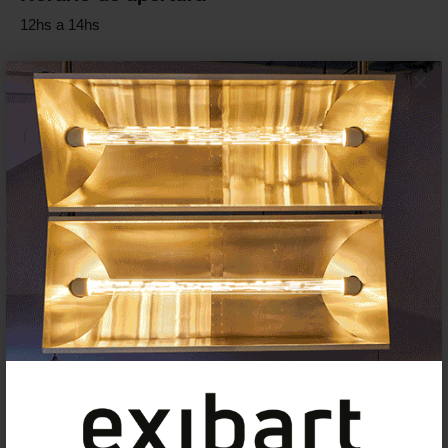
12hs a 14hs
×
Vernissage
11 abril 2026, 12hs
Enlaces oficiales
Web
Artista/s
Odysseas
Yiannikouris
Comisariado
Fabrizio
Contarino
Autor de texto crítico