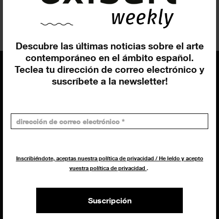
Fabrizio
Contarino
Descubre las últimas noticias sobre el arte
contemporáneo en el ámbito español.
Teclea tu dirección de correo electrónico y
suscríbete a la newsletter!
EQUIPO
Dirección general
Uros Gorgone
Federico Pazzagli
Dirección exibart.es
Inscribiéndote, aceptas nuestra política de privacidad / He leído y acepto
Carolina Ciuti
vuestra política de privacidad
.
Administración
Evelyn Parretti
Suscripción
Marketing