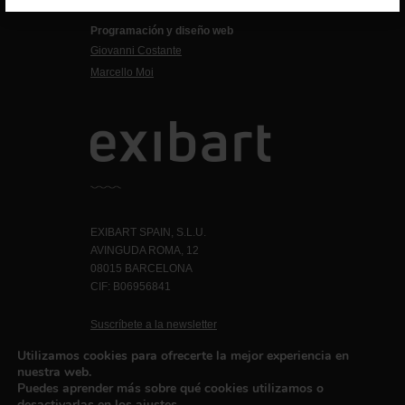
Francesca Grismondi
Programación y diseño web
Giovanni Costante
Marcello Moi
EXIBART SPAIN, S.L.U.
AVINGUDA ROMA, 12
08015 BARCELONA
CIF: B06956841
Suscríbete a la newsletter
Contacto
Utilizamos cookies para ofrecerte la mejor experiencia en
nuestra web.
Puedes aprender más sobre qué cookies utilizamos o
desactivarlas en los
ajustes
.