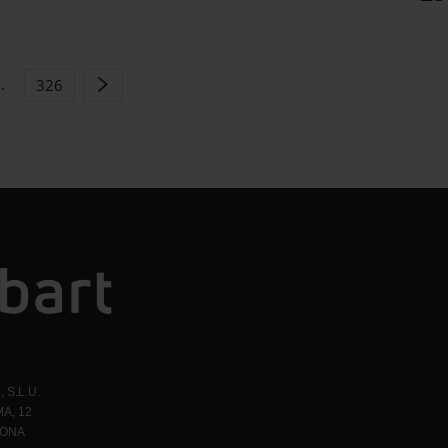
..
326
 S.L.U.
A, 12
LONA