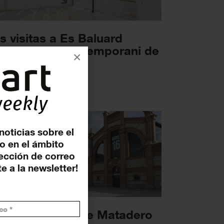
s visitas a Es Baluard
seu d’Art Contemporani de
×
lma han...
ICIAS
4 ENERO 2022
noticias sobre el
o en el ámbito
rección de correo
e a la newsletter!
s actividades de Matadero