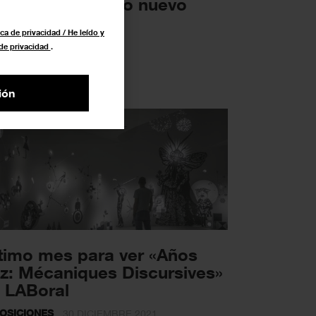
drid para el año nuevo
UALIDAD
3 ENERO 2022
ca de privacidad / He leído y
 de privacidad
.
ión
timo mes para ver «Años
z: Mécaniques Discursives»
 LABoral
OSICIONES
30 DICIEMBRE 2021