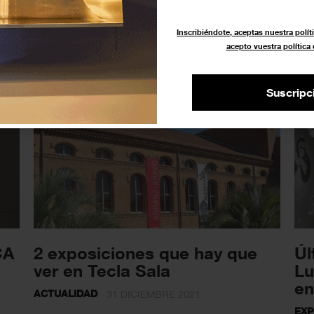
it
Ma
Falta un mes para inscribirse
en la convocatoria curatorial
ACT
Inscribiéndote, aceptas nuestra políti
del SAC
acepto vuestra política
CONVOCATORIAS
3 ENERO 2022
Suscripc
CA
2 exposiciones que hay que
Úl
ver en Tecla Sala
Lu
en
ACTUALIDAD
31 DICIEMBRE 2021
EXP