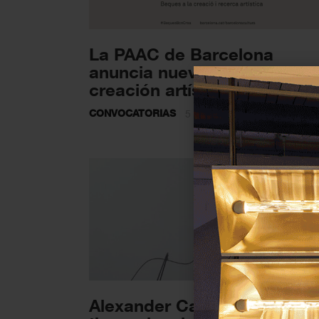
La PAAC de Barcelona
anuncia nuevas becas de
creación artística
CONVOCATORIAS
5 ENERO 2022
Alexander Calder toca el