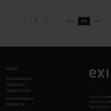
...
.
1
315
317
316
EQUIPO
Dirección general
Uros Gorgone
Federico Pazzagli
EXIBART SPAIN,
Dirección exibart.es
AVINGUDA ROM
Carolina Ciuti
08015 BARCE