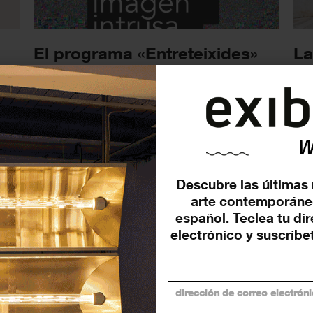
El programa «Entreteixides»
La
continúa su actividad en
Mu
Hangar.org (Barcelona)
Pa
TALLERES Y CURSOS
NOT
4 ENERO 2022
Descubre las últimas 
arte contemporáne
español. Teclea tu di
electrónico y suscríbet
La