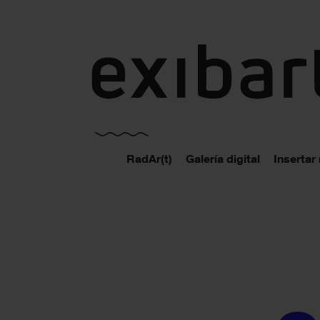
exibart.es
RadAr(t)
Galería digital
Insertar