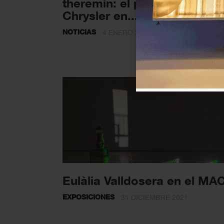
theremin: el proyecto de Dor
Chrysler en...
NOTICIAS
4 ENERO 2022
Eulàlia Valldosera en el MA
EXPOSICIONES
31 DICIEMBRE 2021