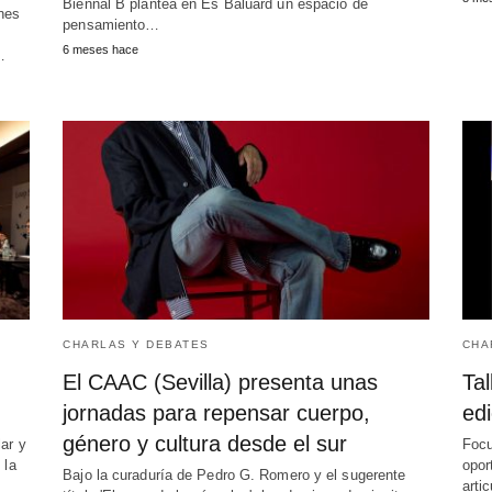
Biennal B plantea en Es Baluard un espacio de
nes
pensamiento…
6 meses hace
…
CHARLAS Y DEBATES
CHA
El CAAC (Sevilla) presenta unas
Tal
jornadas para repensar cuerpo,
edi
género y cultura desde el sur
lar y
Focu
 la
opor
Bajo la curaduría de Pedro G. Romero y el sugerente
arti