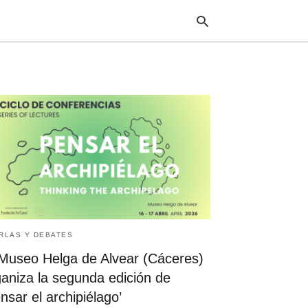
Escr
tu
cons
y
puls
en
INT
RLAS Y DEBATES
 Museo Helga de Alvear (Cáceres)
ganiza la segunda edición de
nsar el archipiélago’