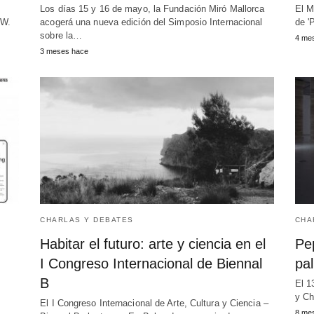
Los días 15 y 16 de mayo, la Fundación Miró Mallorca
El M
 W.
acogerá una nueva edición del Simposio Internacional
de '
sobre la…
4 me
3 meses hace
CHARLAS Y DEBATES
CHA
Habitar el futuro: arte y ciencia en el
Pep
I Congreso Internacional de Biennal
pa
B
El 1
y Ch
El I Congreso Internacional de Arte, Cultura y Ciencia –
8 me