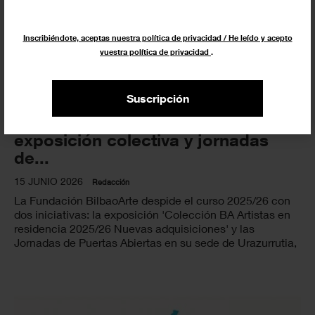
Inscribiéndote, aceptas nuestra política de privacidad / He leído y acepto
vuestra política de privacidad
.
Suscripción
BilbaoArte cierra el curso con una
exposición colectiva y jornadas
de...
15 JUNIO 2026
Redacción
La Fundación BilbaoArte despide el curso 2025/26 con
dos iniciativas: la exposición 'Colección BA Artistas en
residencia 2025/26 Nuevas adquisiciones' y las
Jornadas de Puertas Abiertas en su sede de Urazurrutia,
32.