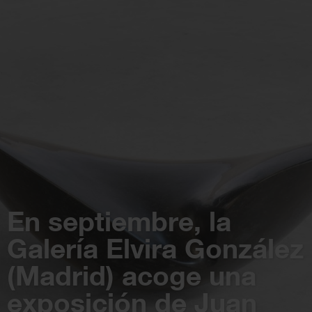
En septiembre, la
Galería Elvira González
(Madrid) acoge una
exposición de Juan