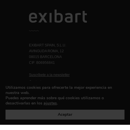
EXIBART SPAIN, S.L.U.
AVINGUDA ROMA, 12
08015 BARCELONA
CIF: B06956841
Suscríbete a la newsletter
Contacto
Utilizamos cookies para ofrecerte la mejor experiencia en
nuestra web.
Puedes aprender más sobre qué cookies utilizamos o
desactivarlas en los
ajustes
.
Política de privacidad
©exibart 2026 - web design and
development by
Infmedia
Aceptar