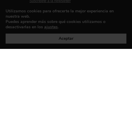
Suscríbete a la newsletter
Contacto
Utilizamos cookies para ofrecerte la mejor experiencia en
nuestra web.
Puedes aprender más sobre qué cookies utilizamos o
desactivarlas en los
ajustes
.
Política de privacidad
©exibart 2026 - web design and
development by
Infmedia
Aceptar