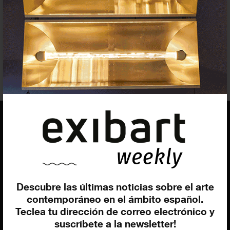
Sergio
Rubira
Producción - Organización
TEA Tenerife Espacio de las Artes
EQUIPO
Dirección general
Uros Gorgone
Descubre las últimas noticias sobre el arte
Federico Pazzagli
contemporáneo en el ámbito español.
Dirección exibart.es
Teclea tu dirección de correo electrónico y
Carolina Ciuti
suscríbete a la newsletter!