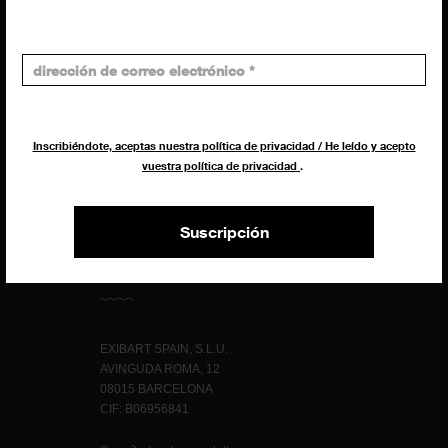
Administración
Evelyn Parretti
Marketing
Francesca Grismondi
Programación y diseño web
Inscribiéndote, aceptas nuestra política de privacidad / He leído y acepto
Giovanni Costante
vuestra política de privacidad
.
Marcello Moi
Suscripción
EXIBART SPAIN, S.L.U.
AVINGUDA ROMA, 12
08015 BARCELONA
CIF: B06956841