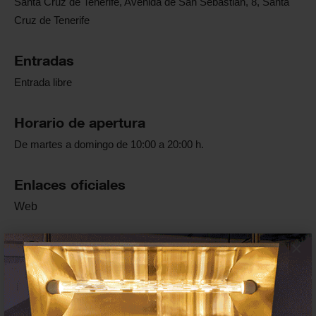
Santa Cruz de Tenerife, Avenida de San Sebastián, 8, Santa
Cruz de Tenerife
Entradas
Entrada libre
Horario de apertura
De martes a domingo de 10:00 a 20:00 h.
Enlaces oficiales
Web
Artista/s
×
Cabello/Carceller
Comisariado