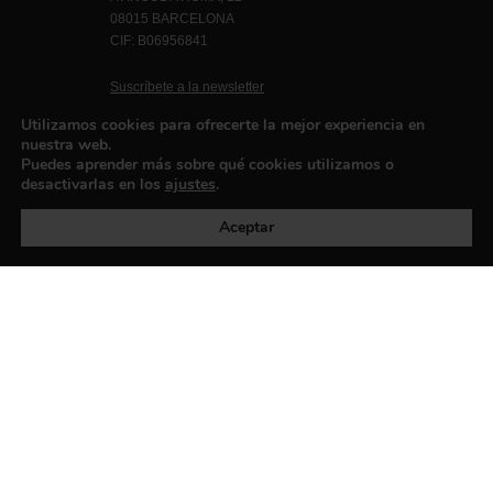
08015 BARCELONA
CIF: B06956841
Suscríbete a la newsletter
Contacto
Utilizamos cookies para ofrecerte la mejor experiencia en
nuestra web.
Puedes aprender más sobre qué cookies utilizamos o
desactivarlas en los
ajustes
.
Política de privacidad
©exibart 2026 - web design and
development by
Infmedia
Aceptar