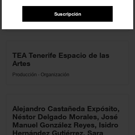
Alejandro Castañeda
Suscripción
Comisariado
TEA Tenerife Espacio de las
Artes
Producción - Organización
Alejandro Castañeda Expósito,
Néstor Delgado Morales, José
Manuel González Reyes, Isidro
Hernández Gutiérrez, Sara