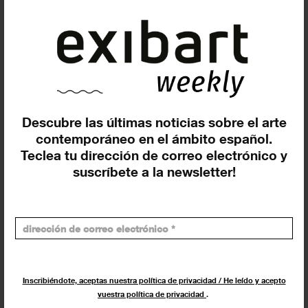
Network sede
Descubre las últimas noticias sobre el arte
contemporáneo en el ámbito español.
TODOS
ARTISTAS
COMISARIOS
Teclea tu dirección de correo electrónico y
suscríbete a la newsletter!
OFICINAS DE PRENSA
EDITORES
OTROS
Cándido Camacho
Artista
Inscribiéndote, aceptas nuestra política de privacidad / He leído y acepto
vuestra política de privacidad
.