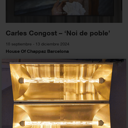
Carles Congost – ‘Noi de poble’
18 septiembre - 13 diciembre 2024
House Of Chappaz Barcelona
×
Network sede
TODOS
ARTISTAS
COMISARIOS