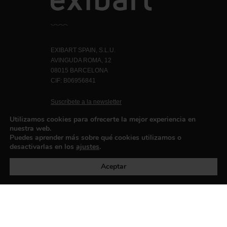
EXIBART SPAIN, S.L.U.
AVINGUDA ROMA, 12
08015 BARCELONA
CIF: B06956841
Suscríbete a la newsletter
Contacto
Utilizamos cookies para ofrecerte la mejor experiencia en
nuestra web.
Puedes aprender más sobre qué cookies utilizamos o
desactivarlas en los
ajustes
.
Política de privacidad
©exibart 2026 - web design and
development by
Infmedia
Aceptar