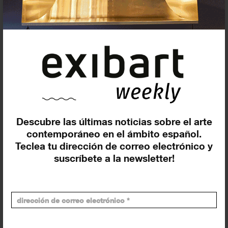
OFICINAS DE PRENSA
EDITORES
OTROS
House of Chappaz Barcelona
Producción - Organización
Descubre las últimas noticias sobre el arte
Eduardo García Nieto
contemporáneo en el ámbito español.
Teclea tu dirección de correo electrónico y
Comisariado
suscríbete a la newsletter!
Vicky Uslé
Comisariado