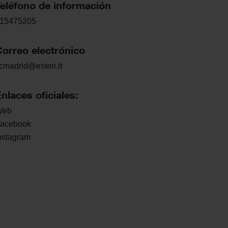
Teléfono de información
15475205
Correo electrónico
icmadrid@esteri.it
nlaces oficiales:
Web
acebook
nstagram