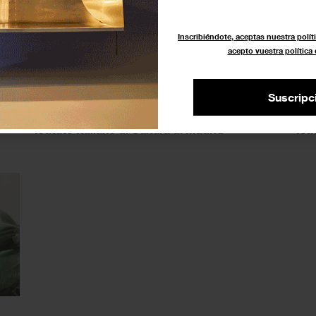
Inscribiéndote, aceptas nuestra políti
acepto vuestra política
 –
‘85 anni con arte’
Tr
Suscripc
17 julio - 19 octubre 2024
3 - 
Istituto Italiano di Cultura di Madrid
Ist