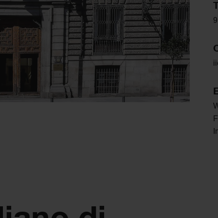
9
i
E
F
I
aliano di