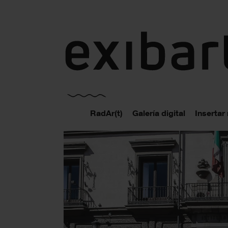
exibart.es
RadAr(t)
Galería digital
Insertar