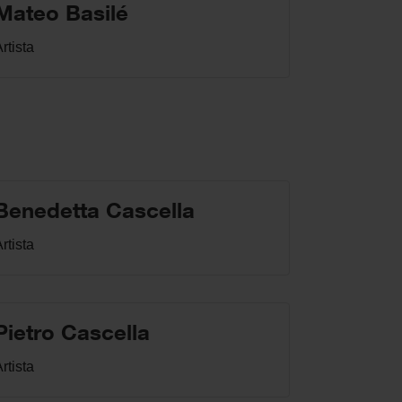
Mateo Basilé
rtista
Benedetta Cascella
rtista
Pietro Cascella
rtista