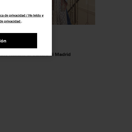
ca de privacidad / He leído y
 de privacidad
.
ame Sarde
ión
6 junio 2024
ituto Italiano di Cultura di Madrid