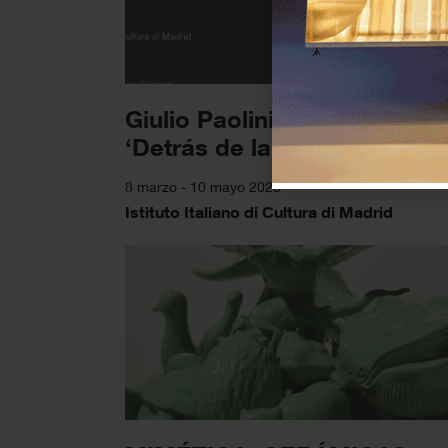
Giulio Paolini y Luca Bertolo
‘Detrás de la obra’
8 marzo - 10 mayo 2025
Istituto Italiano di Cultura di Madrid