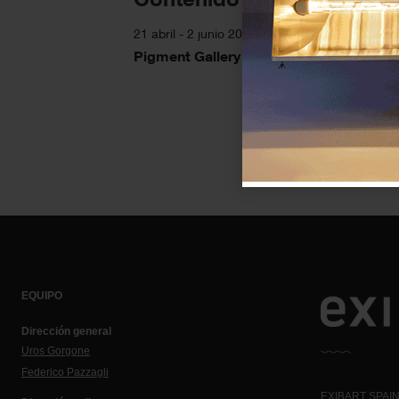
21 abril - 2 junio 2026
Pigment Gallery
EQUIPO
Dirección general
Uros Gorgone
Federico Pazzagli
EXIBART SPAIN,