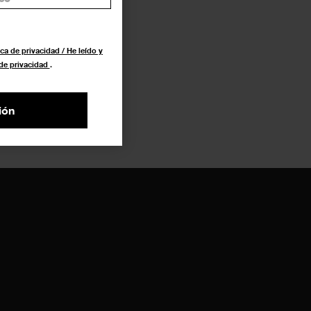
ca de privacidad / He leído y
 de privacidad
.
ión