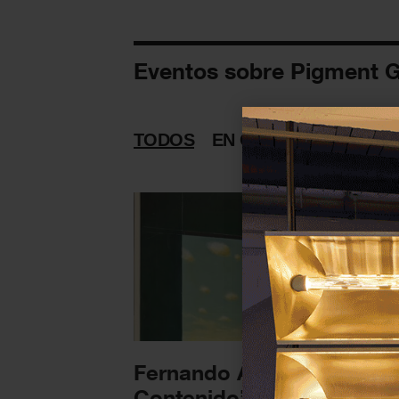
Eventos sobre Pigment G
TODOS
EN CURSO
PASADAS
Fernando Adam — ‘Paisa
Contenido’