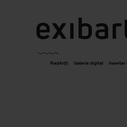
exibart.es
RadAr(t)
Galería digital
Insertar