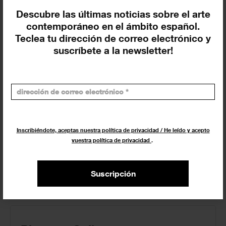
Descubre las últimas noticias sobre el arte
TODOS
ARTISTAS
COMISARIOS
contemporáneo en el ámbito español.
Teclea tu dirección de correo electrónico y
OFICINAS DE PRENSA
EDITORES
OTROS
suscríbete a la newsletter!
Pigment Gallery
Producción - Organización
Inscribiéndote, aceptas nuestra política de privacidad / He leído y acepto
vuestra política de privacidad
.
Fernando Adam
Comisariado
Suscripción