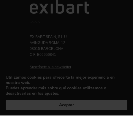
EXIBART SPAIN, S.L.U.
AVINGUDA ROMA, 12
08015 BARCELONA
CIF: B06956841
Suscríbete a la newsletter
Contacto
Utilizamos cookies para ofrecerte la mejor experiencia en
nuestra web.
Puedes aprender más sobre qué cookies utilizamos o
desactivarlas en los
ajustes
.
Política de privacidad
©exibart 2026 - web design and
development by
Infmedia
Aceptar