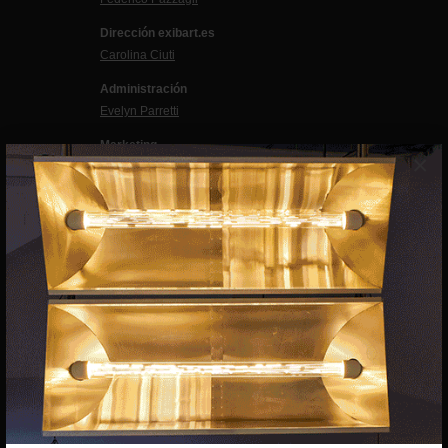
Dirección exibart.es
Carolina Ciuti
Administración
Evelyn Parretti
Marketing
×
Francesca Grismondi
Programación y diseño web
Giovanni Costante
Marcello Moi
EXIBART SPAIN, S.L.U.
AVINGUDA ROMA, 12