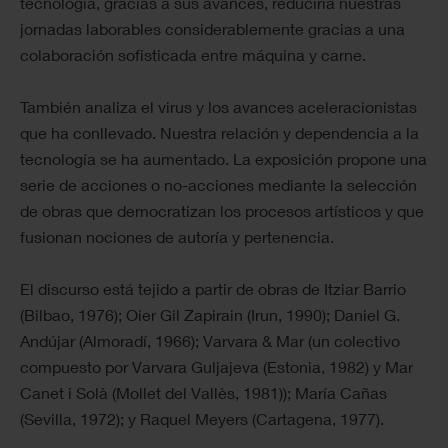
tecnología, gracias a sus avances, reduciría nuestras
jornadas laborables considerablemente gracias a una
colaboración sofisticada entre máquina y carne.
También analiza el virus y los avances aceleracionistas
que ha conllevado. Nuestra relación y dependencia a la
tecnología se ha aumentado. La exposición propone una
serie de acciones o no-acciones mediante la selección
de obras que democratizan los procesos artísticos y que
fusionan nociones de autoría y pertenencia.
El discurso está tejido a partir de obras de Itziar Barrio
(Bilbao, 1976); Oier Gil Zapirain (Irun, 1990); Daniel G.
Andújar (Almoradí, 1966); Varvara & Mar (un colectivo
compuesto por Varvara Guljajeva (Estonia, 1982) y Mar
Canet i Solà (Mollet del Vallès, 1981)); María Cañas
(Sevilla, 1972); y Raquel Meyers (Cartagena, 1977).