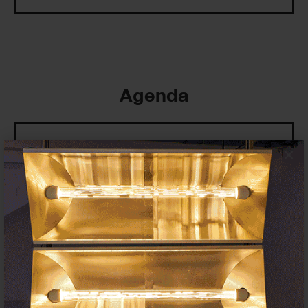
Agenda
×
Exposiciones, inauguraciones,
actividades.
¡Te ayudamos a encontrar el
evento que buscas !
Exposiciones y eventos
Eventos de hoy