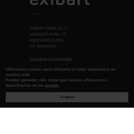
EXIBART SPAIN, S.L.U.
AVINGUDA ROMA, 12
08015 BARCELONA
CIF: B06956841
Suscríbete a la newsletter
Contacto
Utilizamos cookies para ofrecerte la mejor experiencia en
nuestra web.
Puedes aprender más sobre qué cookies utilizamos o
desactivarlas en los
ajustes
.
Política de privacidad
©exibart 2026 - web design and
development by
Infmedia
Aceptar