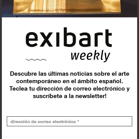
En curso y futuros
Pasados, en curso y futuros
Incluir eventos web
Descubre las últimas noticias sobre el arte
contemporáneo en el ámbito español.
Teclea tu dirección de correo electrónico y
Buscar
suscríbete a la newsletter!
Exposiciones y actividades en tu ciudad