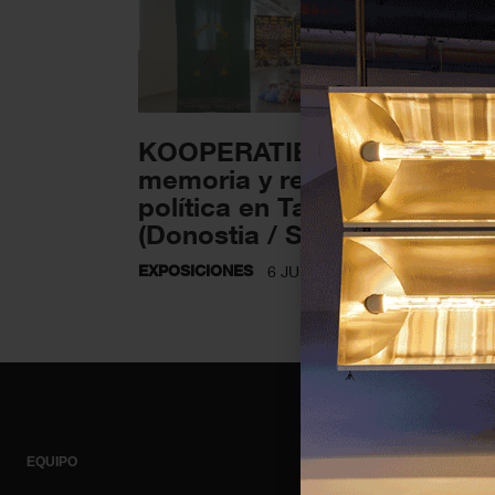
KOOPERATIBA: archivo,
memoria y representación
política en Tabakalera
(Donostia / San...
EXPOSICIONES
6 JULIO 2026
EQUIPO