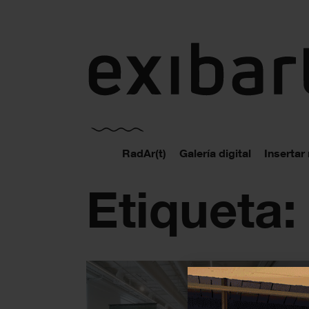
exibart.es
RadAr(t)
Galería digital
Insertar
Etiqueta: