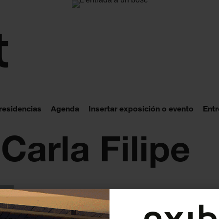
 residencias
Agenda
Insertar exposición o evento
Entr
 Carla Filipe