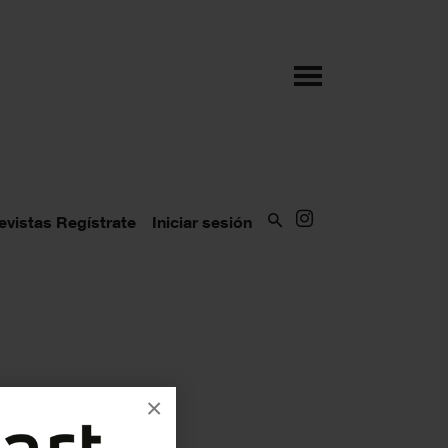
evistas
Regístrate
Iniciar sesión
×