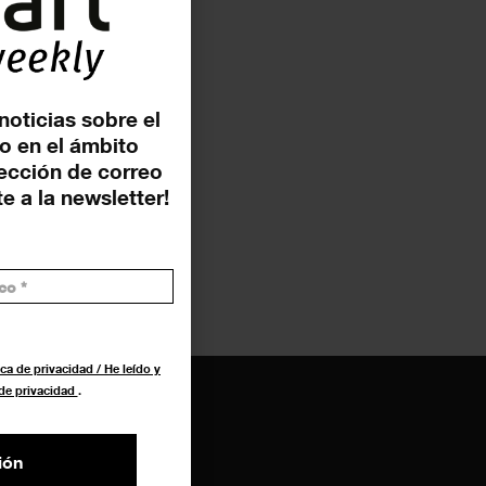
noticias sobre el
o en el ámbito
rección de correo
e a la newsletter!
ca de privacidad / He leído y
 de privacidad
.
ión