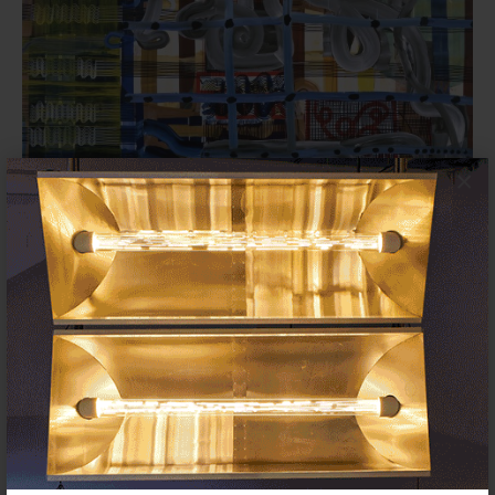
×
Juan Uslé en el Museo Reina Sofía
(Madrid): ritmos de memoria y
deriva pictórica
26 NOVIEMBRE 2025
EXPOSICIONES