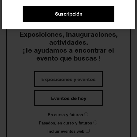
Agenda
Suscripción
Exposiciones, inauguraciones,
actividades.
¡Te ayudamos a encontrar el
evento que buscas !
Exposiciones y eventos
Eventos de hoy
En curso y futuros
Pasados, en curso y futuros
Incluir eventos web