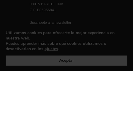
08015 BARCELONA
CIF: B06956841
Suscríbete a la newsletter
Contacto
Utilizamos cookies para ofrecerte la mejor experiencia en
nuestra web.
Puedes aprender más sobre qué cookies utilizamos o
desactivarlas en los
ajustes
.
Política de privacidad
©exibart 2026 - web design and
development by
Infmedia
Aceptar