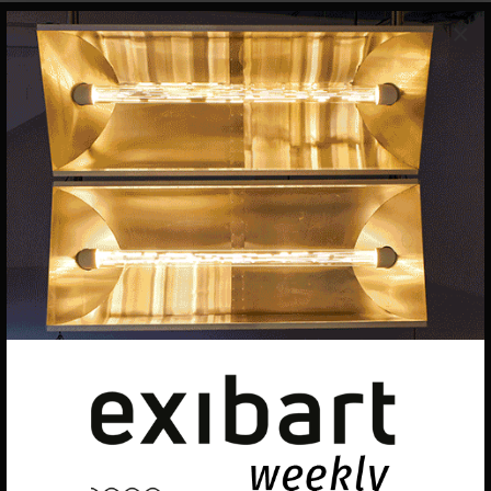
×
EQUIPO
Dirección general
Uros Gorgone
Federico Pazzagli
Dirección exibart.es
Carolina Ciuti
Administración
Evelyn Parretti
Marketing
Francesca Grismondi
Programación y diseño web
Giovanni Costante
Marcello Moi