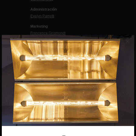
Administración
Evelyn Parretti
Marketing
Francesca Grismondi
×
Programación y diseño web
Giovanni Costante
Marcello Moi
EXIBART SPAIN, S.L.U.
AVINGUDA ROMA, 12
08015 BARCELONA
CIF: B06956841