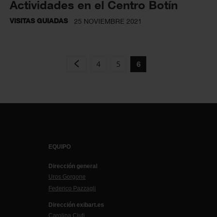
Actividades en el Centro Botín
VISITAS GUIADAS
25 NOVIEMBRE 2021
4
5
6
EQUIPO
Dirección general
Uros Gorgone
Federico Pazzagli
Dirección exibart.es
Carolina Ciuti