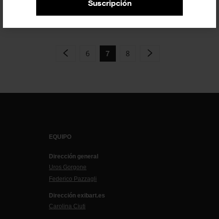
Suscripción
EXPOSICIONES
18 ABRIL 2022
6
8
7
EQUIPO
Dirección general
Uros Gorgone
Federico Pazzagli
Dirección exibart.es
Carolina Ciuti