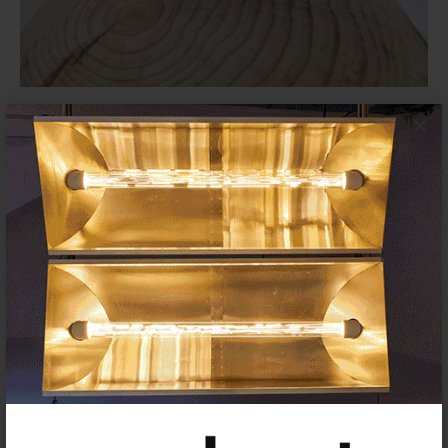
El IVAM (València) dedica una
×
exposición a Mar Arza
INAUGURACIONES
25 MAYO 2022