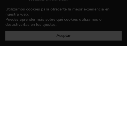
Contacto
Utilizamos cookies para ofrecerte la mejor experiencia en
nuestra web.
Puedes aprender más sobre qué cookies utilizamos o
desactivarlas en los
ajustes
.
Política de privacidad
©exibart 2026 - web design and
development by
Infmedia
Aceptar