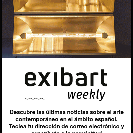
Carolina Ciuti
Administración
Evelyn Parretti
Marketing
Francesca Grismondi
Programación y diseño web
Giovanni Costante
Marcello Moi
Descubre las últimas noticias sobre el arte
EXIBART SPAIN, S.L.U.
AVINGUDA ROMA, 12
contemporáneo en el ámbito español.
08015 BARCELONA
Teclea tu dirección de correo electrónico y
CIF: B06956841