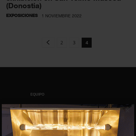
(Donostia)
EXPOSICIONES
1 NOVIEMBRE 2022
2
3
4
EQUIPO
Dirección general
×
Uros Gorgone
Federico Pazzagli
Dirección exibart.es