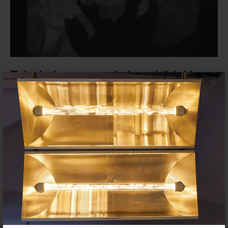
Tabakalera anuncia la exhibición
×
‘Extramission’ de la artista y
cineasta Jessica...
EXPOSICIONES
29 AGOSTO 2024