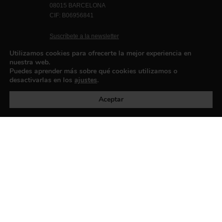
08015 BARCELONA
CIF: B06956841
Suscríbete a la newsletter
Contacto
Utilizamos cookies para ofrecerte la mejor experiencia en
nuestra web.
Puedes aprender más sobre qué cookies utilizamos o
desactivarlas en los
ajustes
.
Política de privacidad
©exibart 2026 - web design and
development by
Infmedia
Aceptar