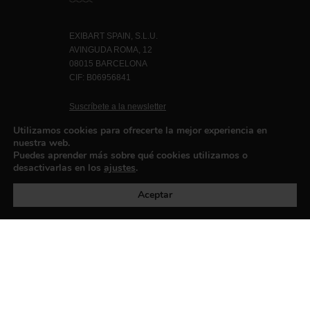
EXIBART SPAIN, S.L.U.
AVINGUDA ROMA, 12
08015 BARCELONA
CIF: B06956841
Suscríbete a la newsletter
Contacto
Utilizamos cookies para ofrecerte la mejor experiencia en
nuestra web.
Puedes aprender más sobre qué cookies utilizamos o
desactivarlas en los
ajustes
.
Política de privacidad
©exibart 2026 - web design and
development by
Infmedia
Aceptar