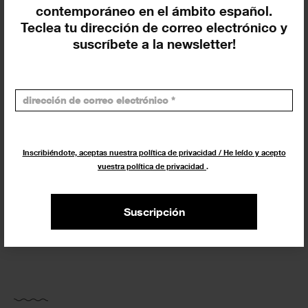
En curso y futuros
contemporáneo en el ámbito español.
Pasados, en curso y futuros
Teclea tu dirección de correo electrónico y
suscríbete a la newsletter!
Incluir eventos web
Inscribiéndote, aceptas nuestra política de privacidad / He leído y acepto
vuestra política de privacidad
.
Buscar
Exposiciones y actividades en tu ciudad
Suscripción