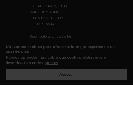
EXIBART SPAIN, S.L.U.
AVINGUDA ROMA, 12
08015 BARCELONA
CIF: B06956841
Suscríbete a la newsletter
Contacto
Utilizamos cookies para ofrecerte la mejor experiencia en
nuestra web.
Puedes aprender más sobre qué cookies utilizamos o
desactivarlas en los
ajustes
.
Política de privacidad
©exibart 2026 - web design and
development by
Infmedia
Aceptar