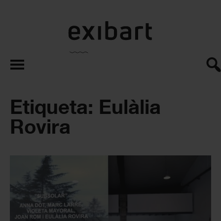
exibart.es
Etiqueta: Eulàlia
Rovira