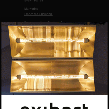
Evelyn Parretti
Marketing
Francesca Grismondi
Programación y diseño web
×
Giovanni Costante
Marcello Moi
EXIBART SPAIN, S.L.U.
AVINGUDA ROMA, 12
08015 BARCELONA
CIF: B06956841
Suscríbete a la newsletter
Contacto