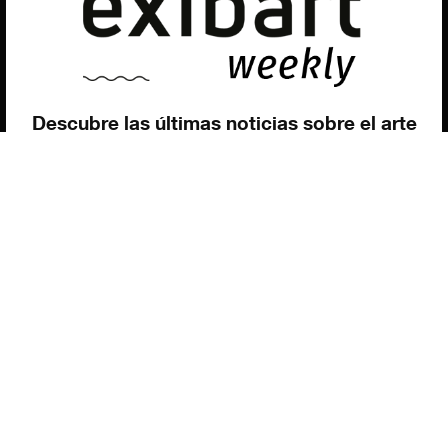
Utilizamos cookies para ofrecerte la mejor experiencia en
nuestra web.
Puedes aprender más sobre qué cookies utilizamos o
desactivarlas en los
ajustes
.
Política de privacidad
©exibart 2026 - web design and
development by
Infmedia
Aceptar
Descubre las últimas noticias sobre el arte
contemporáneo en el ámbito español.
Teclea tu dirección de correo electrónico y
suscríbete a la newsletter!
Inscribiéndote, aceptas nuestra política de privacidad / He leído y acepto
vuestra política de privacidad
.
Suscripción