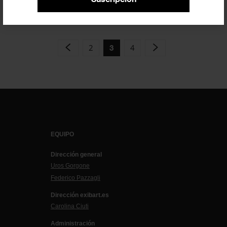
FESTIVALES
5 SEPTIEMBRE 2023
2
4
3
EQUIPO
Dirección general
Uros Gorgone
Federico Pazzagli
Dirección exibart.es
Carolina Ciuti
Administración