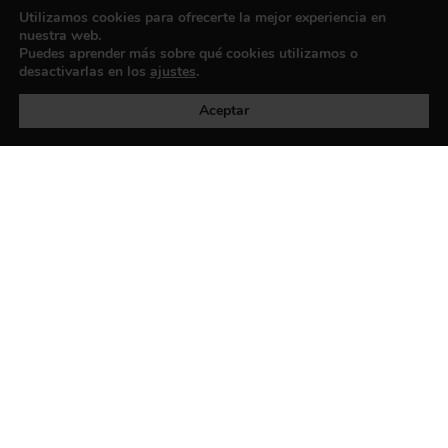
Contacto
Utilizamos cookies para ofrecerte la mejor experiencia en
nuestra web.
Puedes aprender más sobre qué cookies utilizamos o
desactivarlas en los
ajustes
.
Política de privacidad
©exibart 2026 - web design and
development by
Infmedia
Aceptar