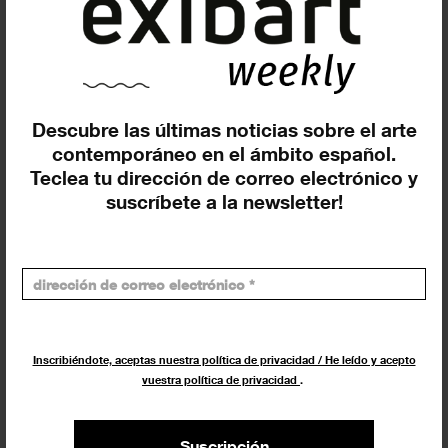
comparte su programación de
otoño
NOTICIAS
6 SEPTIEMBRE 2023
Descubre las últimas noticias sobre el arte
contemporáneo en el ámbito español.
Teclea tu dirección de correo electrónico y
suscríbete a la newsletter!
Inscribiéndote, aceptas nuestra política de privacidad / He leído y acepto
Arranca Irekiak Gallery Weekend;
vuestra política de privacidad
.
la celebración del galerismo en
Donostia
Suscripción