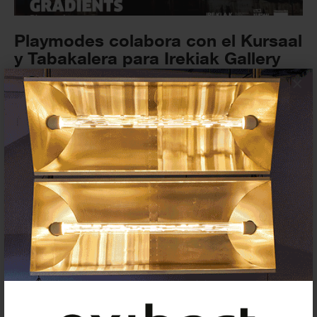
Playmodes colabora con el Kursaal
y Tabakalera para Irekiak Gallery
Weekend...
×
FESTIVALES
16 SEPTIEMBRE 2023
Artium Museoa (Vitoria-Gasteiz)