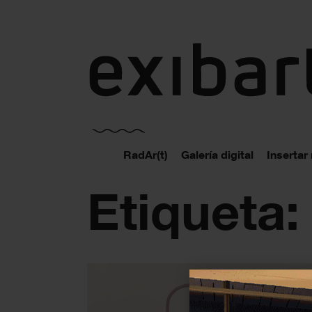
exibart.es
RadAr(t)
Galería digital
Insertar
Etiqueta: