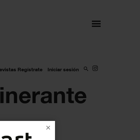
evistas
Regístrate
Iniciar sesión
tinerante
×