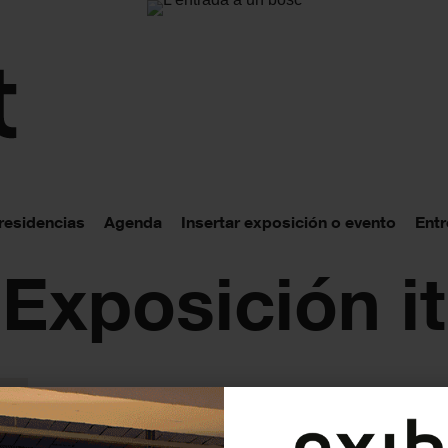
 residencias
Agenda
Insertar exposición o evento
Entr
 Exposición i