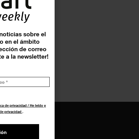
noticias sobre el
o en el ámbito
rección de correo
e a la newsletter!
ca de privacidad / He leído y
 de privacidad
.
ión