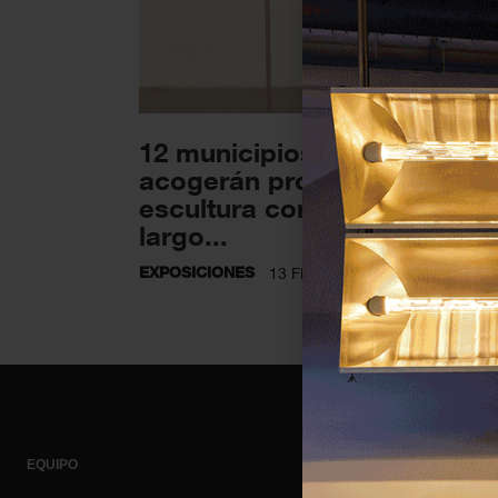
12 municipios madrileños
acogerán propuestas de
escultura contemporánea a 
largo...
EXPOSICIONES
13 FEBRERO 2024
EQUIPO