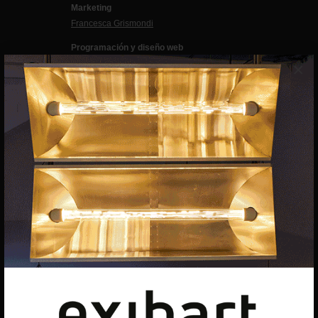
Marketing
Francesca Grismondi
Programación y diseño web
Giovanni Costante
×
Marcello Moi
EXIBART SPAIN, S.L.U.
AVINGUDA ROMA, 12
08015 BARCELONA
CIF: B06956841
Suscríbete a la newsletter
Contacto
Utilizamos cookies para ofrecerte la mejor experiencia en
nuestra web.