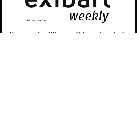
Puedes aprender más sobre qué cookies utilizamos o
desactivarlas en los
ajustes
.
Política de privacidad
©exibart 2026 - web design and
development by
Infmedia
Aceptar
Descubre las últimas noticias sobre el arte
contemporáneo en el ámbito español.
Teclea tu dirección de correo electrónico y
suscríbete a la newsletter!
Inscribiéndote, aceptas nuestra política de privacidad / He leído y acepto
vuestra política de privacidad
.
Suscripción