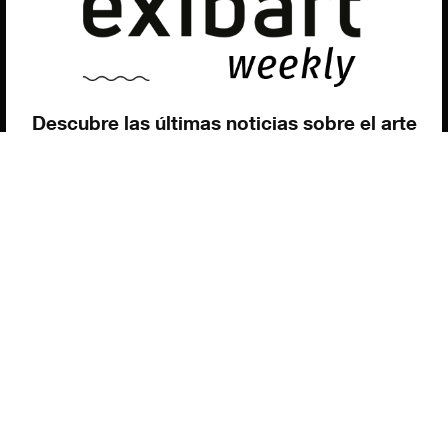
Utilizamos cookies para ofrecerte la mejor experiencia en
nuestra web.
Puedes aprender más sobre qué cookies utilizamos o
desactivarlas en los
ajustes
.
Política de privacidad
©exibart 2026 - web design and
development by
Infmedia
Aceptar
Descubre las últimas noticias sobre el arte
contemporáneo en el ámbito español.
Teclea tu dirección de correo electrónico y
suscríbete a la newsletter!
Inscribiéndote, aceptas nuestra política de privacidad / He leído y acepto
vuestra política de privacidad
.
Suscripción