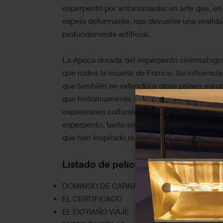
esperpento por antonomasia: un arte que, e
espejo deformante, nos devuelve una realid
profundamente artificial.
La época dorada del esperpento cinematográf
que rodea la muerte de Franco. Su influencia 
que también se extendió a otros países europ
que históricamente acogieron el exilio españ
expresiones culturales. En el cine actual, aú
esperpento, tanto en su crítica mordaz como 
que han inspirado nuevas generaciones de c
Listado de películas del ciclo en n
DOMINGO DE CARNAVAL
EL CERTIFICADO
EL EXTRAÑO VIAJE