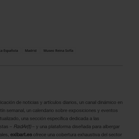
ca Española
Madrid
Museo Reina Sofía
icación de noticias y artículos diarios, un canal dinámico en
tín semanal, un calendario sobre exposiciones y eventos
ualizado, una sección específica dedicada a las
RadAr(t)
istas –
– y una plataforma diseñada para albergar
exibart.es
ales,
ofrece una cobertura exhaustiva del sector