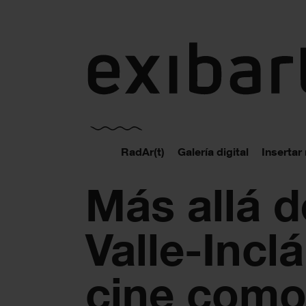
exibart.es
RadAr(t)
Galería digital
Insertar
Más allá d
Valle-Inclá
cine com