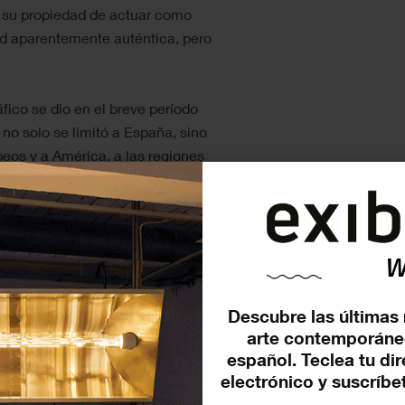
n su propiedad de actuar como
ad aparentemente auténtica, pero
ico se dio en el breve período
no solo se limitó a España, sino
eos y a América, a las regiones
ol y fueron receptivas a sus
n es posible encontrar ecos del
en su estética distorsionada,
ineastas en España y más allá.
oviembre
Descubre las últimas 
arte contemporáne
español. Teclea tu di
electrónico y suscríbet