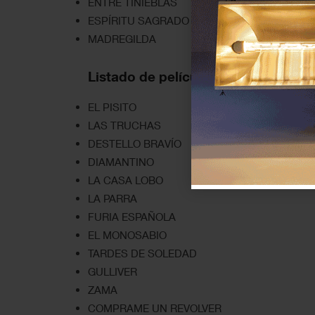
ENTRE TINIEBLAS
ESPÍRITU SAGRADO
MADREGILDA
Listado de películas del ciclo en d
EL PISITO
LAS TRUCHAS
DESTELLO BRAVÍO
DIAMANTINO
LA CASA LOBO
LA PARRA
FURIA ESPAÑOLA
EL MONOSABIO
TARDES DE SOLEDAD
GULLIVER
ZAMA
COMPRAME UN REVOLVER