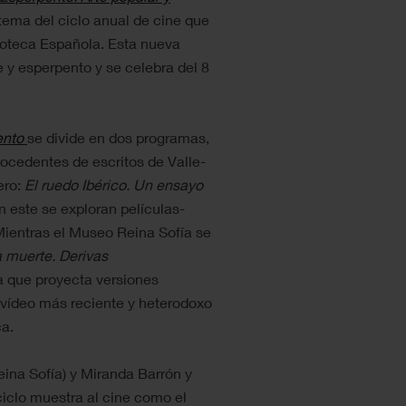
 tema del ciclo anual de cine que
moteca Española. Esta nueva
e y esperpento y se celebra del 8
ento
se divide en dos programas,
rocedentes de escritos de Valle-
ero:
El ruedo Ibérico. Un ensayo
En este se exploran películas-
 Mientras el Museo Reina Sofía se
la muerte. Derivas
a que proyecta versiones
 vídeo más reciente y heterodoxo
ca.
na Sofía) y Miranda Barrón y
ciclo muestra al cine como el