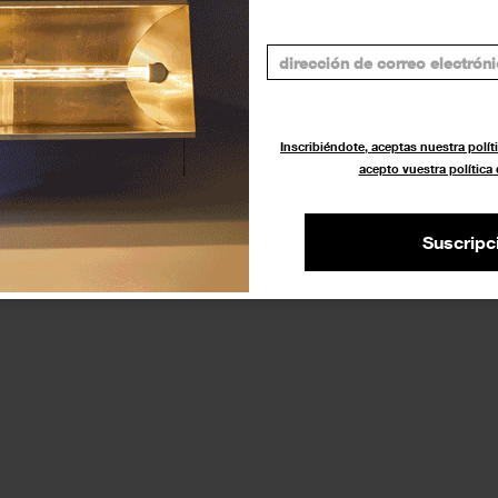
iciembre
Inscribiéndote, aceptas nuestra políti
acepto vuestra política
Suscripc