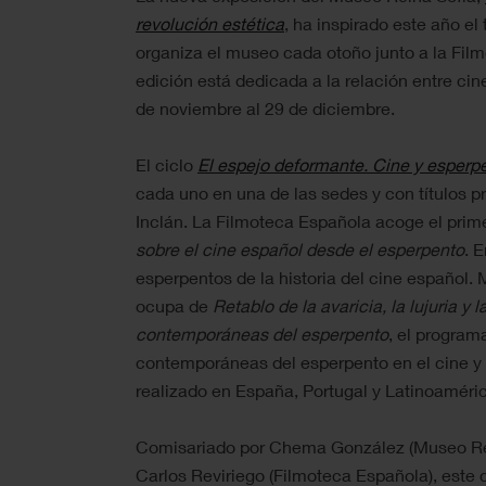
revolución estética
, ha inspirado este año el
organiza el museo cada otoño junto a la Fil
edición está dedicada a la relación entre cin
de noviembre al 29 de diciembre.
El ciclo
El espejo deformante. Cine y esperp
cada uno en una de las sedes y con títulos p
Inclán. La Filmoteca Española acoge el prim
sobre el cine español desde el esperpento
. 
esperpentos de la historia del cine español.
ocupa de
Retablo de la avaricia, la lujuria y 
contemporáneas del esperpento
, el program
contemporáneas del esperpento en el cine y
realizado en España, Portugal y Latinoaméri
Comisariado por Chema González (Museo Rei
Carlos Reviriego (Filmoteca Española), este 