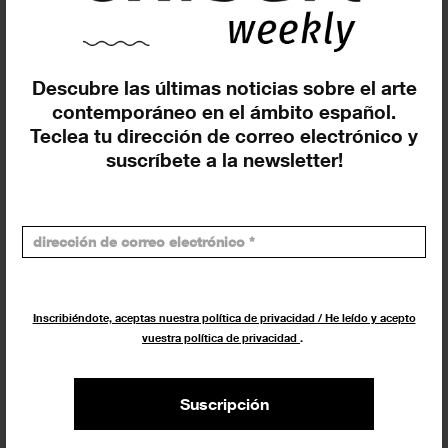
Descubre las últimas noticias sobre el arte
contemporáneo en el ámbito español.
Teclea tu dirección de correo electrónico y
suscríbete a la newsletter!
La Fundació Vila Casas (Barcelona)
presenta ‘Madola, un fuego
Inscribiéndote, aceptas nuestra política de privacidad / He leído y acepto
milenario’
vuestra política de privacidad
.
EXPOSICIONES
18 SEPTIEMBRE 2024
Suscripción