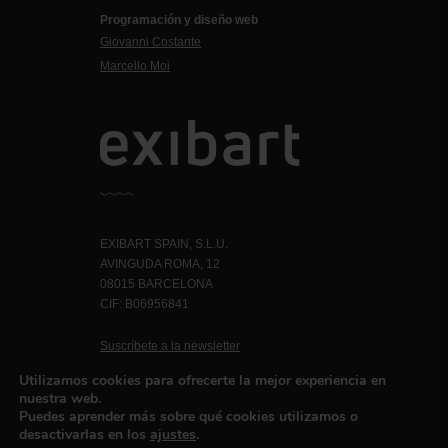
Programación y diseño web
Giovanni Costante
Marcello Moi
EXIBART SPAIN, S.L.U.
AVINGUDA ROMA, 12
08015 BARCELONA
CIF: B06956841
Suscríbete a la newsletter
Contacto
Utilizamos cookies para ofrecerte la mejor experiencia en
nuestra web.
Puedes aprender más sobre qué cookies utilizamos o
desactivarlas en los
ajustes
.
Política de privacidad
©exibart 2026 - web design and