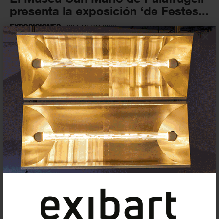
presenta la exposición ‘de Festes...
EXPOSICIONES
23 ENERO 2025
×
La Fundación Vila Casas
(Barcelona) presenta su
programación 2025
EXPOSICIONES
11 DICIEMBRE 2024