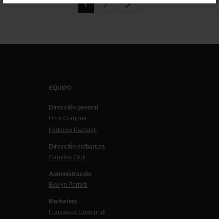
2
1
EQUIPO
Dirección general
Uros Gorgone
Federico Pazzagli
Dirección exibart.es
Carolina Ciuti
Administración
Evelyn Parretti
Marketing
Francesca Grismondi