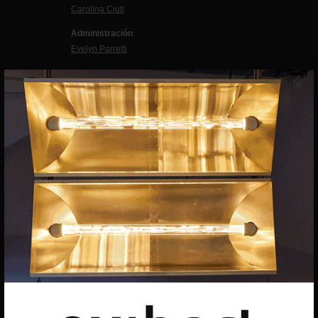
Carolina Ciuti
Administración
Evelyn Parretti
Marketing
×
Francesca Grismondi
Programación y diseño web
Giovanni Costante
Marcello Moi
EXIBART SPAIN, S.L.U.
AVINGUDA ROMA, 12
08015 BARCELONA
CIF: B06956841