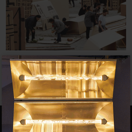
La BIENALSUR contará con la
×
participación de Jordi Colomer,
Joan Fontcuberta,...
NOTICIAS
27 JULIO 2023