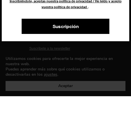
Inscribiéndote, aceptas nuestra política de privacidad / He leído y acepto
vuestra política de privacidad
.
EXIBART SPAIN, S.L.U.
AVINGUDA ROMA, 12
Suscripción
08015 BARCELONA
CIF: B06956841
Suscríbete a la newsletter
Contacto
Utilizamos cookies para ofrecerte la mejor experiencia en
nuestra web.
Puedes aprender más sobre qué cookies utilizamos o
desactivarlas en los
ajustes
.
Política de privacidad
©exibart 2026 - web design and
development by
Infmedia
Aceptar