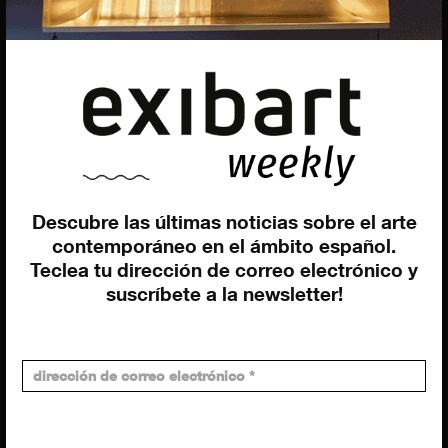
EQUIPO
Dirección general
Uros Gorgone
Federico Pazzagli
Dirección exibart.es
Carolina Ciuti
Administración
Evelyn Parretti
Descubre las últimas noticias sobre el arte
Marketing
contemporáneo en el ámbito español.
Francesca Grismondi
Teclea tu dirección de correo electrónico y
Programación y diseño web
suscríbete a la newsletter!
Giovanni Costante
Marcello Moi