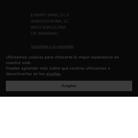
EXIBART SPAIN, S.L.U.
AVINGUDA ROMA, 12
08015 BARCELONA
CIF: B06956841
Suscríbete a la newsletter
Contacto
Utilizamos cookies para ofrecerte la mejor experiencia en
nuestra web.
Puedes aprender más sobre qué cookies utilizamos o
desactivarlas en los
ajustes
.
Política de privacidad
©exibart 2026 - web design and
development by
Infmedia
Aceptar