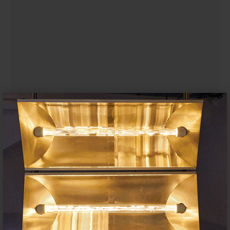
×
Azkuna Zentroa (Bilbao) celebra la
quinta edición de ‘Prototipoak’,
bienal de nuevas formas artísticas
13 MAYO 2025
EXPOSICIONES