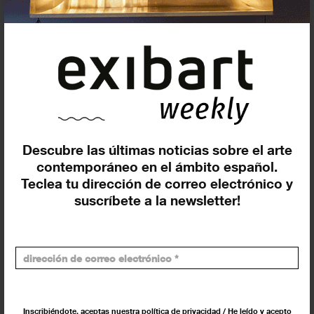
Suscríbete a la newsletter
Descubre las últimas noticias sobre el arte
contemporáneo en el ámbito español.
Teclea tu dirección de correo electrónico y
suscríbete a la newsletter!
Insertar residencias
Insertar exposición o evento
Inscribiéndote, aceptas nuestra política de privacidad / He leído y acepto