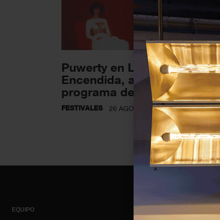
Puwerty en La Casa
Encendida, anuncia el
programa de este año
FESTIVALES
26 AGOSTO 2022
EQUIPO