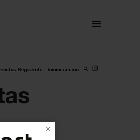
evistas
Regístrate
Iniciar sesión
tas
×