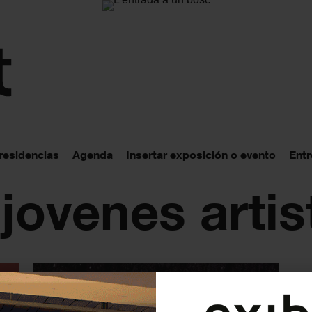
 residencias
Agenda
Insertar exposición o evento
Entr
 jovenes artis