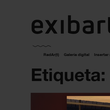
exibart.es
RadAr(t)
Galería digital
Insertar
Etiqueta: