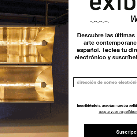
Descubre las últimas 
arte contemporáne
español. Teclea tu di
00110010, la cápsula de la
electrónico y suscríbet
memoria, será desenterrada
este agosto
EXPOSICIONES
30 JULIO 2022
Inscribiéndote, aceptas nuestra políti
acepto vuestra política
Suscripc