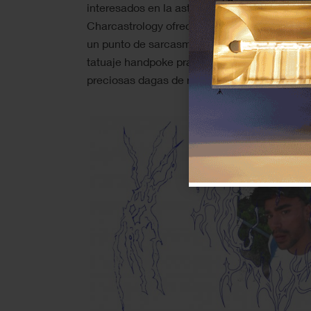
interesados en la astrología, los tatuajes o 
Charcastrology ofrecerá una clase magistral 
un punto de sarcasmo. juandiego impartirá un 
tatuaje handpoke practicado sobre frutas. Sis
preciosas dagas de resina.