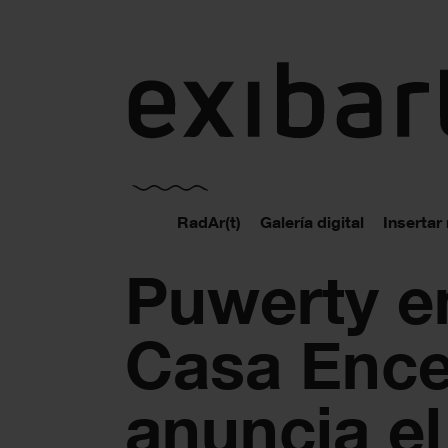
exibart.es
RadAr(t)
Galería digital
Insertar
Puwerty e
Casa Ence
anuncia el