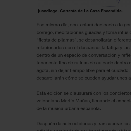
juandiego. Cortesía de La Casa Encendida.
Ese mismo día, con estará dedicado a la ge
borrego, meditaciones guiadas y toma infus
“fiesta de pijamas”, se desarrollarán diferen
relacionados con el descanso, la fatiga y las
dentro de un espacio de conversación y reflex
tener este tipo de rutinas de cuidado dentro 
agota, sin dejar tiempo libre para el cuidado
desarrollarán cómo se pueden ayudar unes a 
Esta edición se clausurará con los concierto
valenciano Martín Mañas, llenando el espaci
de la música urbana española.
Después de seis ediciones y tras superar los 
edición comisariada por Ángel Aranda y María