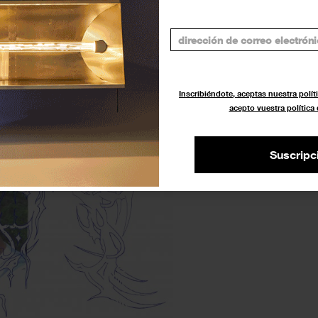
la autodefensa más artesanal.
para entender la carta astral con
taller sobre el milenario arte del
í Yu/Tofuxin enseñará a fabricar
Inscribiéndote, aceptas nuestra políti
acepto vuestra política
Suscripc