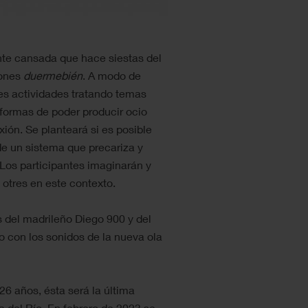
nte cansada que hace siestas del
iones
duermebién
. A modo de
tes actividades tratando temas
 formas de poder producir ocio
ión. Se planteará si es posible
de un sistema que precariza y
. Los participantes imaginarán y
otres en este contexto.
s del madrileño Diego 900 y del
o con los sonidos de la nueva ola
26 años, ésta será la última
 del Río. En febrero de 2023 se