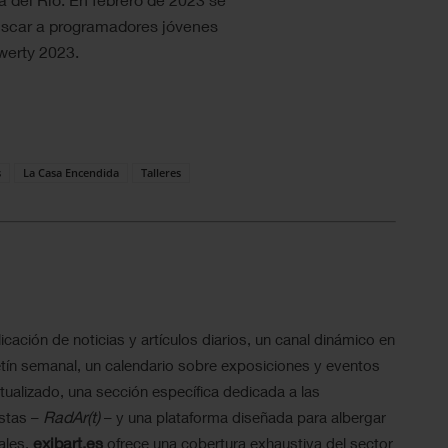
uscar a programadores jóvenes
uwerty 2023.
s
La Casa Encendida
Talleres
icación de noticias y artículos diarios, un canal dinámico en
tín semanal, un calendario sobre exposiciones y eventos
ualizado, una sección específica dedicada a las
RadAr(t)
istas –
– y una plataforma diseñada para albergar
exibart.es
ales,
ofrece una cobertura exhaustiva del sector