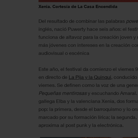
Xenia. Cortesía de La Casa Encendida
Del resultado de combinar las palabras
powe
inglés, nació Puwerty hace seis años: el fest
funciona de altavoz para la creación joven y m
más jóvenes con intereses en la creación c
audiovisual o escénica
Este año, el festival da comienzo el viernes
en directo de
La Pija y la Quinqui
, conducido
viernes. Se definen como la voz de una gene
Pequeñas mentirosas
y escuchando Amaral. L
gallega Elba y la valenciana Xenia, d
os forma
pop: la primera, desde el barroquismo y lo oní
marcado por su formación lírica; la segunda, 
aproxima al post punk y la electrónica.