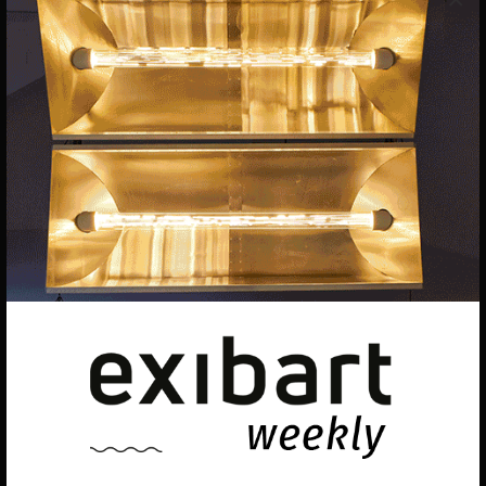
EQUIPO
Dirección general
Uros Gorgone
Federico Pazzagli
Dirección exibart.es
Carolina Ciuti
Administración
Evelyn Parretti
Marketing
Francesca Grismondi
Programación y diseño web
Giovanni Costante
Marcello Moi