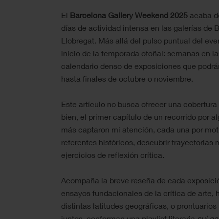
El
Barcelona Gallery Weekend 2025
acaba de
días de actividad intensa en las galerías de 
Llobregat. Más allá del pulso puntual del eve
inicio de la temporada otoñal: semanas en la
calendario denso de exposiciones que podrán
hasta finales de octubre o noviembre.
Este artículo no busca ofrecer una cobertura
bien, el primer capítulo de un recorrido por 
más captaron mi atención, cada una por moti
referentes históricos, descubrir trayectorias
ejercicios de reflexión crítica.
Acompaña la breve reseña de cada exposició
ensayos fundacionales de la crítica de arte,
distintas latitudes geográficas, o prontuarios
juntos, conforman una playlist literaria
sui ge