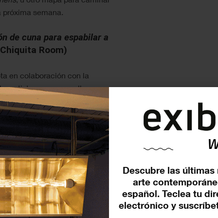
la próxima semana.
n de cuna para espabilar a
 Chiquita Room)
ta en colaboración con la
dos artistas que nunca llegaron a
entro inconsciente y familiar:
(Milán, 1907-1998). A través de
ultura, la exposición
reflexiona sobre juego,
a se convierte en un espacio
entrelazan de manera poética.
Descubre las últimas 
arte contemporáne
amente feminista, mientras
español. Teclea tu di
gogía visual que amplían la
electrónico y suscríbet
ntil. Con colores brillantes y