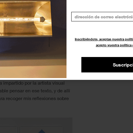
 de ambos, la exposición
como proceso indispensable de
o.
i Rodari,
Gramática de la
Inscribiéndote, aceptas nuestra políti
 que la mayoría descubre al
acepto vuestra política
jes forman parte de la memoria
ita a la narrativa infantil;
Suscripc
reación y el uso del lenguaje en
a
, que leí por primera vez hace
impartido por la artista visual
table pensar en ese texto, y de allí
para recoger mis reflexiones sobre