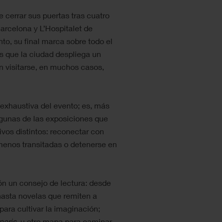
 cerrar sus puertas tras cuatro
Barcelona y L’Hospitalet de
nto, su final marca sobre todo el
s que la ciudad despliega un
 visitarse, en muchos casos,
 exhaustiva del evento; es, más
algunas de las exposiciones que
vos distintos: reconectar con
 menos transitadas o detenerse en
n un consejo de lectura: desde
 hasta novelas que remiten a
 para cultivar la imaginación;
neris
, u otro mapa para caminar