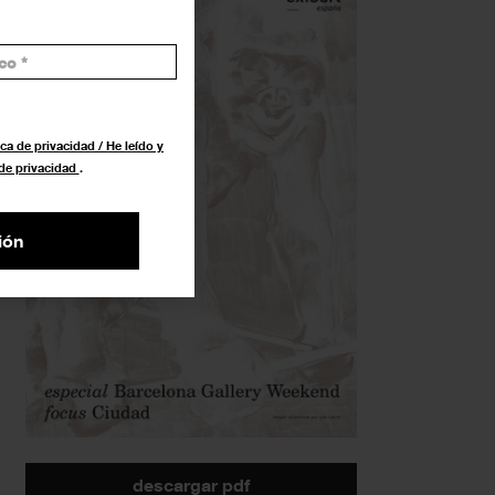
ca de privacidad / He leído y
 de privacidad
.
ión
descargar pdf