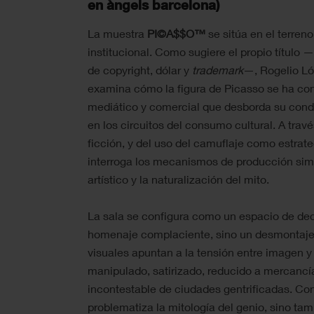
en àngels barcelona)
La muestra
PI©A$$O™
se sitúa en el terreno 
institucional. Como sugiere el propio título
de copyright, dólar y
trademark
—, Rogelio L
examina cómo la figura de Picasso se ha con
mediático y comercial que desborda su condic
en los circuitos del consumo cultural. A travé
ficción, y del uso del camuflaje como estrate
interroga los mecanismos de producción simb
artístico y la naturalización del mito.
La sala se configura como un espacio de dec
homenaje complaciente, sino un desmontaje 
visuales apuntan a la tensión entre imagen y
manipulado, satirizado, reducido a mercancí
incontestable de ciudades gentrificadas. Co
problematiza la mitología del genio, sino tam