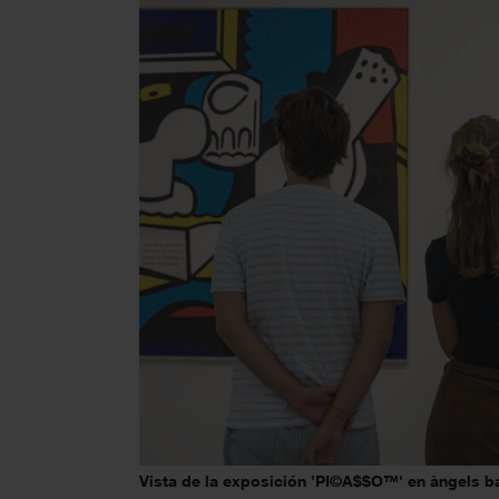
Vista de la exposición 'PI©A$$O™' en àngels ba