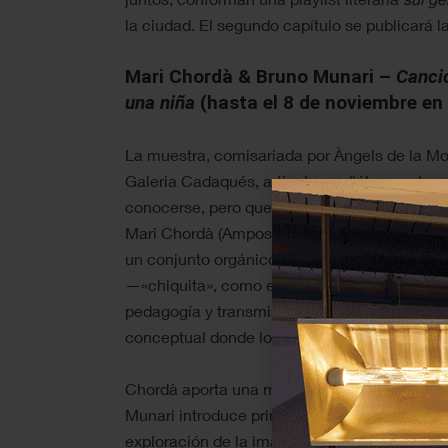
la ciudad. El segundo capítulo se publicará 
Mari Chordà & Bruno Munari –
Canció
una niña
(hasta el 8 de noviembre en
La muestra, comisariada por Àngels de la Mo
Galeria Cadaqués, articula un diálogo entre 
conocerse, pero que aquí construyen un encu
Mari Chordà (Amposta, 1942) y Bruno Munari 
un conjunto orgánico de pintura, dibujo y esc
—«chiquita», como el espacio que la acoge— 
pedagogía y transmisión cultural. La infanci
conceptual donde lo lúdico y lo político se 
Chordà aporta una mirada pionera y profund
Munari introduce principios de diseño y peda
exploración de la imaginación y del juego infa