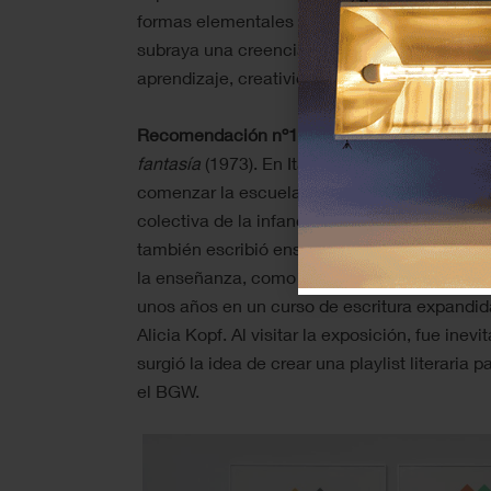
formas elementales detectables en las obras
subraya una creencia compartida: el juego 
aprendizaje, creatividad y pensamiento crític
Recomendación nº1:
Sin lugar a duda, Giann
fantasía
(1973). En Italia, Rodari es un autor
comenzar la escuela: sus cuentos y persona
colectiva de la infancia. Pero su obra no se lim
también escribió ensayos sobre pedagogía, c
la enseñanza, como
Gramática de la fantasí
unos años en un curso de escritura expandida 
Alicia Kopf. Al visitar la exposición, fue inevi
surgió la idea de crear una playlist literaria 
el BGW.