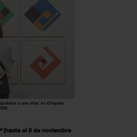
pabilar a una niña’ en Chiquita
BGW.
™
(hasta el 8 de noviembre