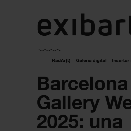
exibart.es
RadAr(t)
Galería digital
Insertar
Barcelona
Gallery W
2025: una