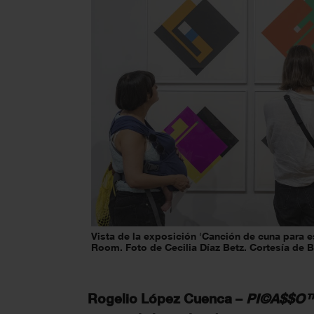
Vista de la exposición ‘Canción de cuna para es
Room. Foto de Cecilia Díaz Betz. Cortesía de 
Rogelio López Cuenca –
PI©A$$O