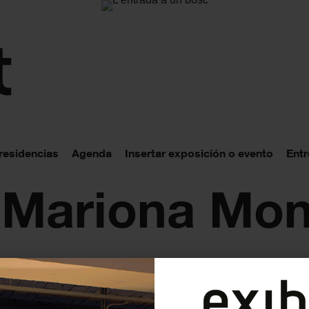
 residencias
Agenda
Insertar exposición o evento
Entr
 Mariona Mon