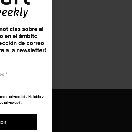
noticias sobre el
o en el ámbito
rección de correo
e a la newsletter!
ca de privacidad / He leído y
 de privacidad
.
ión