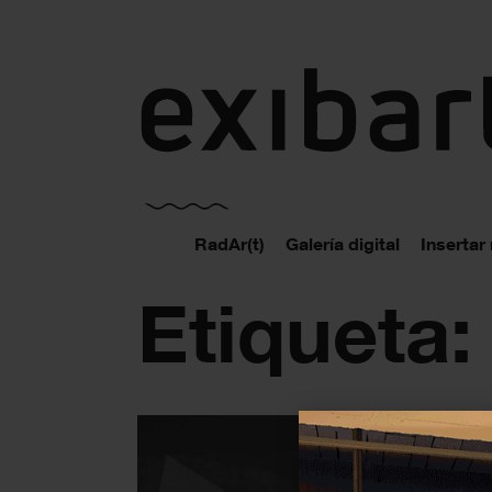
exibart.es
RadAr(t)
Galería digital
Insertar
Etiqueta: