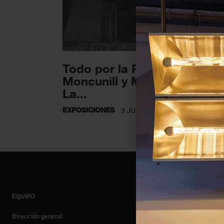
Todo por la Praxis, Mariona
Moncunill y Martina Rogers
La...
EXPOSICIONES
3 JUNIO 2026
EQUIPO
Dirección general