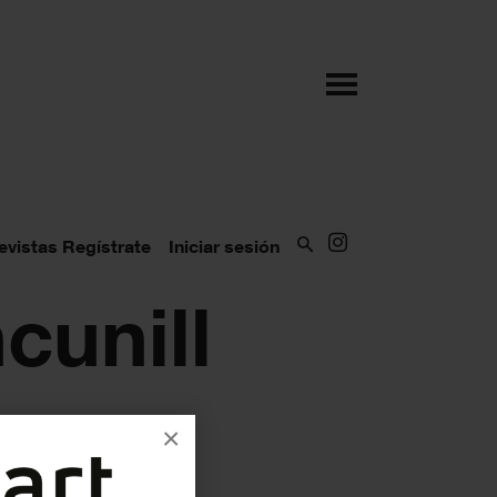
evistas
Regístrate
Iniciar sesión
cunill
×