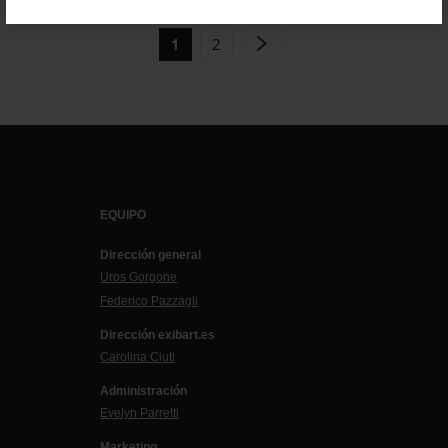
2
1
EQUIPO
Dirección general
Uros Gorgone
Federico Pazzagli
Dirección exibart.es
Carolina Ciuti
Administración
Evelyn Parretti
Marketing