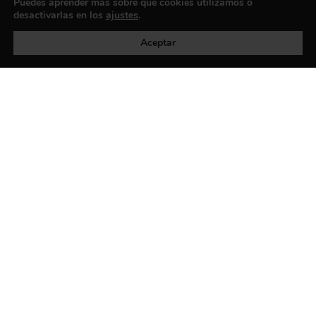
Puedes aprender más sobre qué cookies utilizamos o
desactivarlas en los
ajustes
.
Política de privacidad
©exibart 2026 - web design and
development by
Infmedia
Aceptar