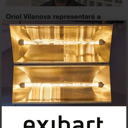
Oriol Vilanova representará a
España en la 61ª Bienal de Arte...
×
NOTICIAS
1 ABRIL 2025
ARCOmadrid 2025: la participación
italiana y la exploración de la