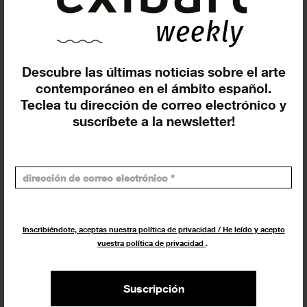
memoria...
FERIAS
8 MARZO 2025
Descubre las últimas noticias sobre el arte
contemporáneo en el ámbito español.
Teclea tu dirección de correo electrónico y
suscríbete a la newsletter!
Inscribiéndote, aceptas nuestra política de privacidad / He leído y acepto
‘La otra cara de los museos’ en
vuestra política de privacidad
.
Museu Endins (Barcelona)
EXPOSICIONES
18 FEBRERO 2025
Suscripción