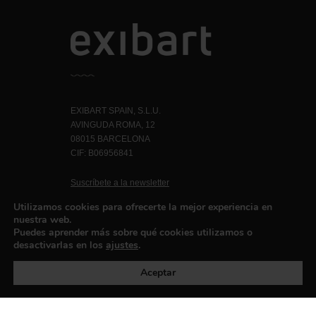
EXIBART SPAIN, S.L.U.
AVINGUDA ROMA, 12
08015 BARCELONA
CIF: B06956841
Suscríbete a la newsletter
Contacto
Utilizamos cookies para ofrecerte la mejor experiencia en
nuestra web.
Puedes aprender más sobre qué cookies utilizamos o
desactivarlas en los
ajustes
.
Política de privacidad
©exibart 2026 - web design and
development by
Infmedia
Aceptar