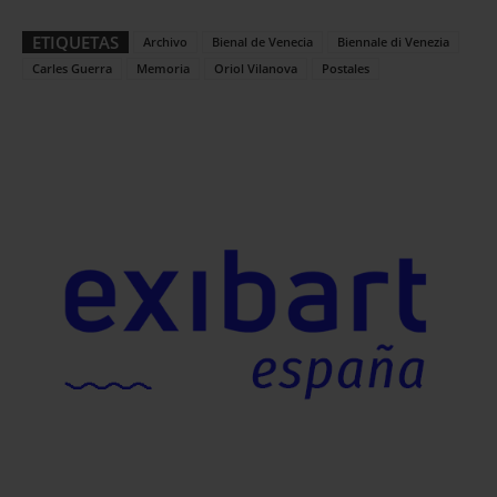
ETIQUETAS
Archivo
Bienal de Venecia
Biennale di Venezia
Carles Guerra
Memoria
Oriol Vilanova
Postales