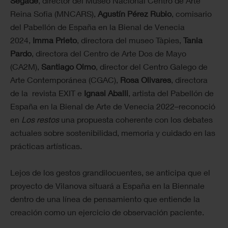
Segade
, director del Museo Nacional Centro de Arte
Reina Sofia (MNCARS),
Agustín Pérez Rubio
, comisario
del Pabellón de España en la Bienal de Venecia
2024,
Imma Prieto
, directora del museo Tàpies,
Tania
Pardo
, directora del Centro de Arte Dos de Mayo
(CA2M),
Santiago Olmo
, director del Centro Galego de
Arte Contemporánea (CGAC),
Rosa Olivares
, directora
de la revista EXIT e
Ignasi Aballi
, artista del Pabellón de
España en la Bienal de Arte de Venecia 2022–reconoció
en
Los restos
una propuesta coherente con los debates
actuales sobre sostenibilidad, memoria y cuidado en las
prácticas artísticas.
Lejos de los gestos grandilocuentes, se anticipa que el
proyecto de Vilanova situará a España en la Biennale
dentro de una línea de pensamiento que entiende la
creación como un ejercicio de observación paciente.