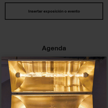
Insertar exposición o evento
Agenda
×
Exposiciones, inauguraciones,
actividades.
¡Te ayudamos a encontrar el
evento que buscas !
Exposiciones y eventos