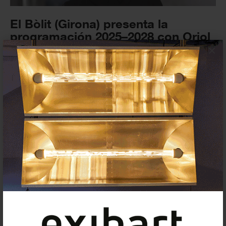
El Bòlit (Girona) presenta la
programación 2025–2028 con Oriol
Fontdevila como...
×
EXPOSICIONES
19 JUNIO 2025
Oriol Vilanova representará a