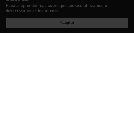
nuestra web.
Puedes aprender más sobre qué cookies utilizamos o
desactivarlas en los
ajustes
.
Política de privacidad
©exibart 2026 - web design and
development by
Infmedia
Aceptar