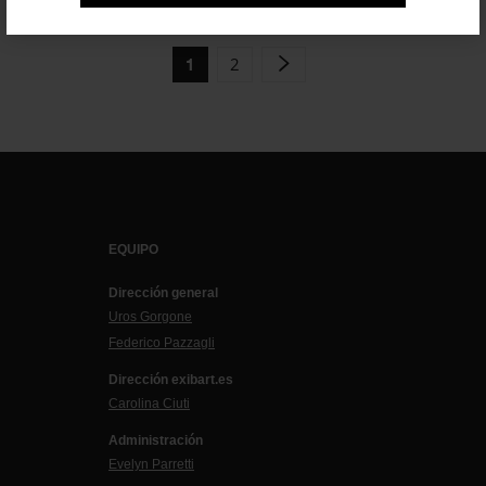
2
1
EQUIPO
Dirección general
Uros Gorgone
Federico Pazzagli
Dirección exibart.es
Carolina Ciuti
Administración
Evelyn Parretti