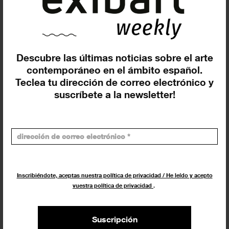
España en la 61ª Bienal de Arte...
NOTICIAS
1 ABRIL 2025
Descubre las últimas noticias sobre el arte
contemporáneo en el ámbito español.
Teclea tu dirección de correo electrónico y
suscríbete a la newsletter!
El Azkuna Zentroa – Alhóndiga
Inscribiéndote, aceptas nuestra política de privacidad / He leído y acepto
Bilbao presenta la exposición
vuestra política de privacidad
.
‘Escala 1:1’
EXPOSICIONES
7 FEBRERO 2025
Suscripción