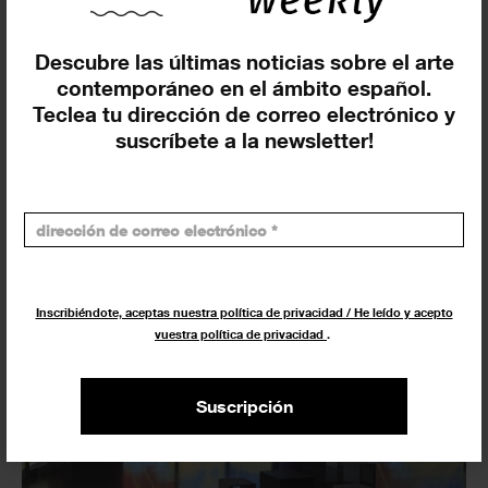
Artistas de ‘In Minor Keys’
denuncian públicamente a la
Descubre las últimas noticias sobre el arte
Biennale di Venezia por ignorar su
contemporáneo en el ámbito español.
demanda de exclusión de los
Teclea tu dirección de correo electrónico y
premios populares
suscríbete a la newsletter!
4 JUNIO 2026
ACTUALIDAD
Inscribiéndote, aceptas nuestra política de privacidad / He leído y acepto
vuestra política de privacidad
.
Suscripción