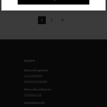
2
1
EQUIPO
Dirección general
Uros Gorgone
Federico Pazzagli
Dirección exibart.es
Carolina Ciuti
Administración