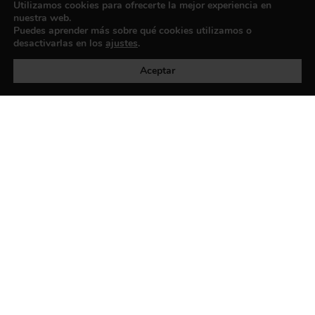
Utilizamos cookies para ofrecerte la mejor experiencia en
nuestra web.
Puedes aprender más sobre qué cookies utilizamos o
desactivarlas en los
ajustes
.
Política de privacidad
©exibart 2026 - web design and
development by
Infmedia
Aceptar