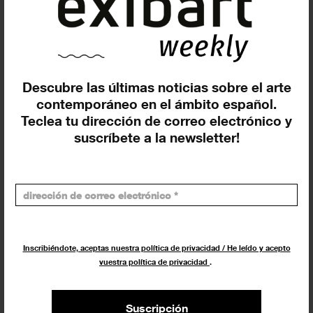
Las galerías de arte gallegas
celebran ABERTO Galicia 2024
FESTIVALES
11 SEPTIEMBRE 2024
Descubre las últimas noticias sobre el arte
contemporáneo en el ámbito español.
Teclea tu dirección de correo electrónico y
suscríbete a la newsletter!
Inscribiéndote, aceptas nuestra política de privacidad / He leído y acepto
vuestra política de privacidad
.
Llega una nueva edición del
Apertura Gallery Weekend Madrid
Suscripción
FESTIVALES
10 SEPTIEMBRE 2024