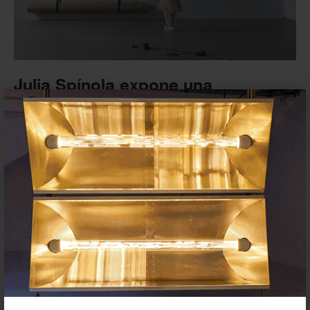
Julia Spínola expone una
monográfica en el Artium Museoa
×
(Vitoria-Gasteiz)
EXPOSICIONES
24 JULIO 2023