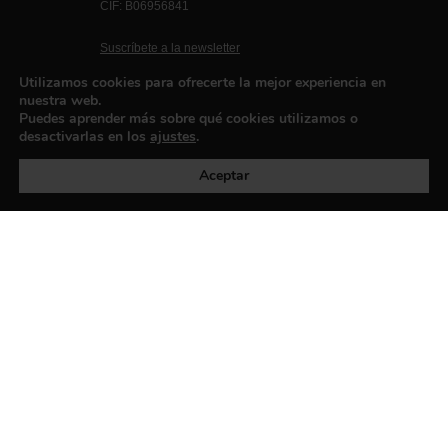
CIF: B06956841
Suscríbete a la newsletter
Contacto
Utilizamos cookies para ofrecerte la mejor experiencia en
nuestra web.
Puedes aprender más sobre qué cookies utilizamos o
desactivarlas en los
ajustes
.
Política de privacidad
©exibart 2026 - web design and
development by
Infmedia
Aceptar