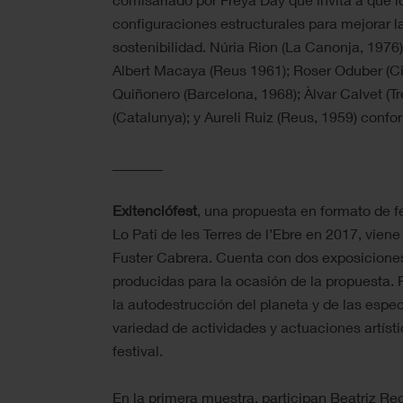
configuraciones estructurales para mejorar l
sostenibilidad. Núria Rion (La Canonja, 1976
Albert Macaya (Reus 1961); Roser Oduber (C
Quiñonero (Barcelona, 1968); Àlvar Calvet (T
(Catalunya); y Aureli Ruiz (Reus, 1959) conf
_______
Exitenciófest
, una propuesta en formato de fe
Lo Pati de les Terres de l’Ebre en 2017, vien
Fuster Cabrera. Cuenta con dos exposicione
producidas para la ocasión de la propuesta.
la autodestrucción del planeta y de las espe
variedad de actividades y actuaciones artíst
festival.
En la primera muestra, participan Beatriz Re