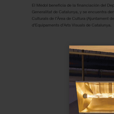
El Mèdol beneficia de la financiación del De
Generalitat de Catalunya, y se encuentra de
Culturals de l’Àrea de Cultura (Ajuntament d
d’Equipaments d’Arts Visuals de Catalunya.