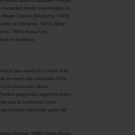
a sociedad desde la ecología y la
); Roger Caparó (Riudoms, 1975);
iudad de Panamá, 1957); Sergi
remp, 1965); Freya Day
orman la muestra.
stival que nació en Centre d’Art
e de la mano del comisario Oriol
s colectivas con obras
 Plantea preguntas urgentes sobre
cies que lo sostienen. Una
icas también formarán parte del
gueira (Palma, 1986); Elena Blesa