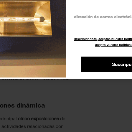
Inscribiéndote, aceptas nuestra políti
acepto vuestra política
Suscripc
 Cortesía de Mèdol – Centre d’Arts
iones dinámica
principal
cinco exposiciones
de
 actividades relacionadas con