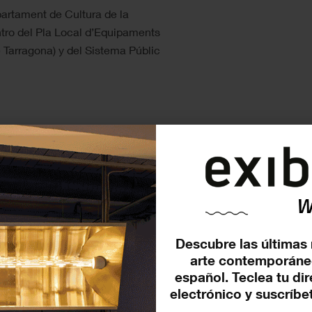
partament de Cultura de la
ntro del Pla Local d’Equipaments
e Tarragona) y del Sistema Públic
Descubre las últimas 
arte contemporáne
español. Teclea tu di
electrónico y suscríbet