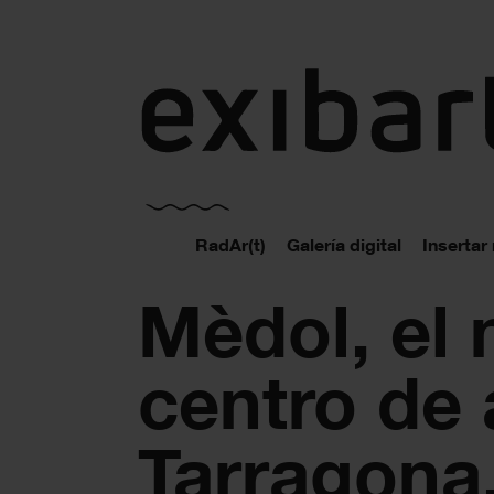
exibart.es
RadAr(t)
Galería digital
Insertar
Mèdol, el
centro de 
Tarragona,