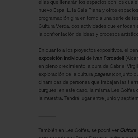
ellas que llenarán los espacios con los cuale
nuevo Espai L, la Sala Plana y otros espacios
programación gira en torno a una serie de fe
Cultura Verda, dos actividades que enfocan e
la confrontación de ideas y procesos artístic
En cuanto a los proyectos expositivos, el ce
exposición individual
de
Ivan Forcadell
(Alcan
en pleno crecimiento, a cura de Gabriel Virgil
exploración de la cultura
pagesa
(conjunto c
dinámicas de personas que trabajan las tierr
burgués; en este caso, la misma Les Golfes 
la muestra. Tendrá lugar entre junio y septie
_______
También en Les Golfes, se podrá ver
Cultura
comisariado por Freya Day que invita a que