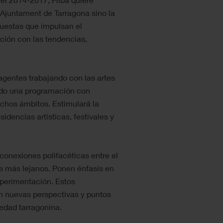
 Ajuntament de Tarragona sino la
uestas que impulsan el
ación con las tendencias,
agentes trabajando con las artes
vado una programación con
ichos ámbitos. Estimulará la
idencias artísticas, festivales y
conexiones polifacéticas entre el
os más lejanos. Ponen énfasis en
experimentación. Estos
n nuevas perspectivas y puntos
iedad tarragonina.