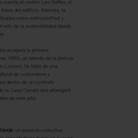
s cuenta el centro: Les Golfes, el
 fuera del edificio. Además, la
stivales como extinciónFest y
l reto de la sostenibilidad desde
os.
ntro acogerá la primera
ar, 1993), un talento de la pintura
io Luciani. Se trata de una
ultural de costumbres y
as) dentro de un contexto
de la Casa Canals que albergará
mbre de este año.
 Verda
; un proyecto colectivo
 los espectadores busquen nuevas