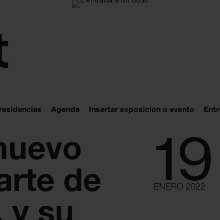
 residencias
Agenda
Insertar exposición o evento
Entr
19
 nuevo
arte de
ENERO 2022
 y su