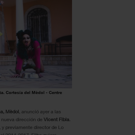
a. Cortesía del Mèdol - Centre
na, Mèdol
, anunció ayer a las
a nueva dirección de
Vicent Fibla
.
c, y previamente director de Lo
e el 2014-2017, Filba quiere