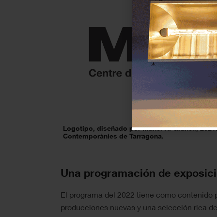
Logotipo, diseñado por Manel R. Granell, 2021.
Contemporànies de Tarragona.
Una programación de exposic
El programa del 2022 tiene como contenido 
producciones nuevas y una selección rica de