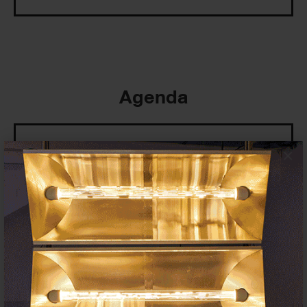
Agenda
×
Exposiciones, inauguraciones,
actividades.
¡Te ayudamos a encontrar el
evento que buscas !
Exposiciones y eventos
Eventos de hoy