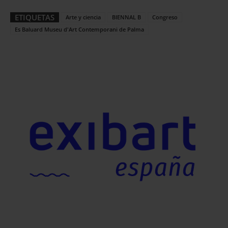
ETIQUETAS
Arte y ciencia
BIENNAL B
Congreso
Es Baluard Museu d'Art Contemporani de Palma