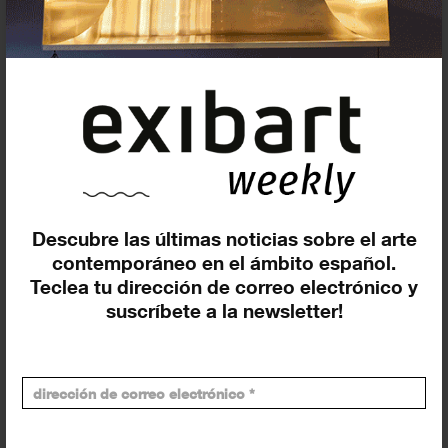
En curso y futuros
Pasados, en curso y futuros
Incluir eventos web
Descubre las últimas noticias sobre el arte
contemporáneo en el ámbito español.
Teclea tu dirección de correo electrónico y
Buscar
suscríbete a la newsletter!
Exposiciones y actividades en tu ciudad