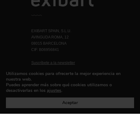
EXIBART SPAIN, S.L.U.
AVINGUDA ROMA, 12
08015 BARCELONA
CIF: B06956841
Suscríbete a la newsletter
Contacto
Utilizamos cookies para ofrecerte la mejor experiencia en
nuestra web.
Puedes aprender más sobre qué cookies utilizamos o
desactivarlas en los
ajustes
.
Política de privacidad
©exibart 2026 - web design and
development by
Infmedia
Aceptar